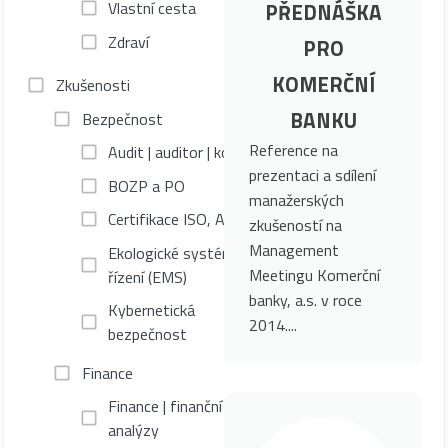
PŘEDNÁŠKA
Vlastní cesta
Zdraví
PRO
KOMERČNÍ
Zkušenosti
BANKU
Bezpečnost
Reference na
Audit | auditor | kontrolór
prezentaci a sdílení
BOZP a PO
manažerských
Certifikace ISO, AS, IATF
zkušeností na
Management
Ekologické systémy
Meetingu Komerční
řízení (EMS)
banky, a.s. v roce
Kybernetická
2014....
bezpečnost
Finance
Finance | finanční
analýzy