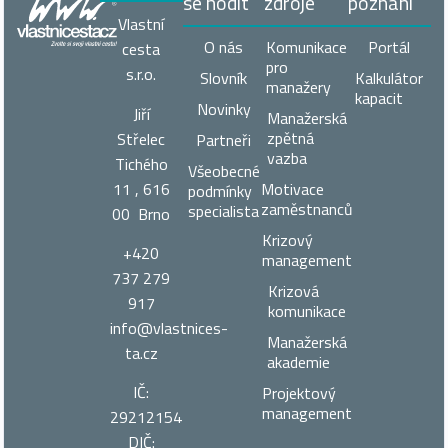
se hodit
zdroje
poznání
Vlastní
O nás
Komunikace
Portál
cesta
pro
s.r.o.
Slovník
Kalkulátor
manažery
kapacit
Novinky
Jiří
Manažerská
zpětná
Střelec
Partneři
vazba
Tichého
Všeobecné
11 , 616
Motivace
podmínky
zaměstnanců
specialista
00 Brno
Krizový
+420
management
737 279
Krizová
917
komunikace
info@vlastnices­
Manažerská
ta.cz
akademie
IČ:
Projektový
management
29212154
DIČ: