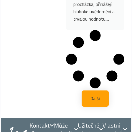
procházka, přinášejí
hluboké uvědomění a
trvalou hodnotu....
Další
Kontakt
Může
Užitečné
Vlastní