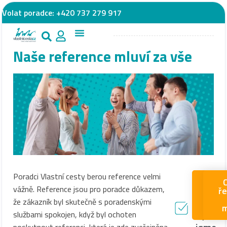
Volat poradce:
+420 737 279 917
Naše reference mluví za vše
Přečtě
Poradci Vlastní cesty berou reference velmi
Rá
C
si,
vážně. Reference jsou pro poradce důkazem,
byc
ře
se
jakých
že zákazník byl skutečně s poradenskými
pora
m
výsled
službami spokojen, když byl ochoten
poskytnout referenci, která je zde zveřejněna.