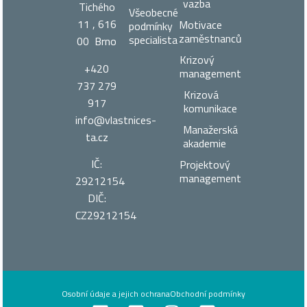
vazba
Tichého
Všeobecné
11 , 616
Motivace
podmínky
zaměstnanců
specialista
00 Brno
Krizový
+420
management
737 279
Krizová
917
komunikace
info@vlastnices­
Manažerská
ta.cz
akademie
IČ:
Projektový
management
29212154
DIČ:
CZ29212154
Osobní údaje a jejich ochrana
Obchodní podmínky