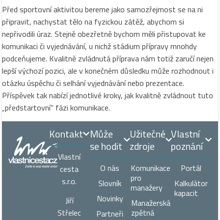
Před sportovní aktivitou bereme jako samozřejmost se na ni
připravit, nachystat tělo na fyzickou zátěž, abychom si
nepřivodili úraz. Stejně obezřetně bychom měli přistupovat ke
komunikaci či vyjednávání, u nichž stádium přípravy mnohdy
podceňujeme. Kvalitně zvládnutá příprava nám totiž zaručí nejen
lepší výchozí pozici, ale v konečném důsledku může rozhodnout i
otázku úspěchu či selhání vyjednávání nebo prezentace.
Příspěvek tak nabízí jednotlivé kroky, jak kvalitně zvládnout tuto
„předstartovní“ fázi komunikace.
Kontakt
Může
Užitečné
Vlastní
se hodit
zdroje
poznání
Vlastní
O nás
Komunikace
Portál
cesta
pro
s.r.o.
Slovník
Kalkulátor
manažery
kapacit
Novinky
Jiří
Manažerská
zpětná
Střelec
Partneři