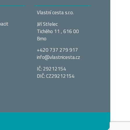
Vlastní cesta s.r.o.
acit
Jiří Střelec
Tichého 11 , 616 00
Brno
+420 737 279 917
info@vlastnices­ta.cz
IČ: 29212154
DIČ: CZ29212154