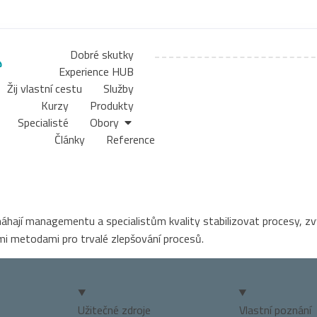
Dobré skutky
Experience HUB
Žij vlastní cestu
Služby
Kurzy
Produkty
Specialisté
Obory
Články
Reference
máhají managementu a specialistům kvality stabilizovat procesy, zv
ími metodami pro trvalé zlepšování procesů.
Užitečné zdroje
Vlastní poznání