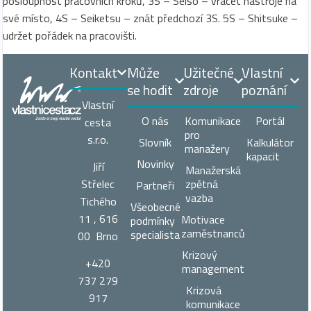
posloupnost pracovních kroků, 3S – Seiso – vracet nástroje na
své místo, 4S – Seiketsu – znát předchozí 3S. 5S – Shitsuke –
udržet pořádek na pracovišti.
Kontakt
Může
Užitečné
Vlastní
se hodit
zdroje
poznání
Vlastní
O nás
Komunikace
Portál
cesta
pro
s.r.o.
Slovník
Kalkulátor
manažery
kapacit
Novinky
Jiří
Manažerská
zpětná
Střelec
Partneři
vazba
Tichého
Všeobecné
11 , 616
Motivace
podmínky
zaměstnanců
specialista
00 Brno
Krizový
+420
management
737 279
Krizová
917
komunikace