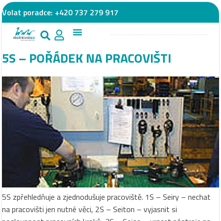
Volat poradce:
+420 737 279 917
5S – POŘÁDEK NA PRACOVIŠTI
5S zpřehledňuje a zjednodušuje pracoviště. 1S – Seiry – nechat
na pracovišti jen nutné věci, 2S – Seiton – vyjasnit si