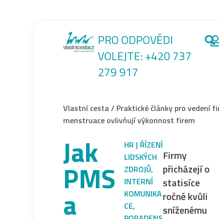
PRO ODPOVĚDI
VOLEJTE:
+420 737
279 917
Vlastní cesta
/
Praktické články pro vedení f
menstruace ovlivňují výkonnost firem
Jak
HR | ŘÍZENÍ
Firmy
LIDSKÝCH
PMS
přicházejí o
ZDROJŮ
,
statisíce
INTERNÍ
a
KOMUNIKA
ročně kvůli
CE
,
sníženému
PORADENS