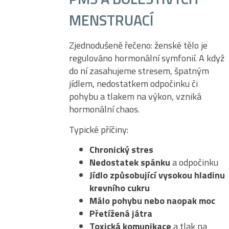
MENSTRUACÍ
Zjednodušeně řečeno: ženské tělo je
regulováno hormonální symfonií. A když
do ní zasahujeme stresem, špatným
jídlem, nedostatkem odpočinku či
pohybu a tlakem na výkon, vzniká
hormonální chaos.
Typické příčiny:
Chronický stres
Nedostatek spánku
a odpočinku
Jídlo způsobující vysokou hladinu
krevního cukru
Málo pohybu nebo naopak moc
Přetížená játra
Toxická komunikace
a tlak na