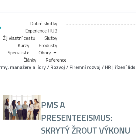
Dobré skutky
Experience HUB
Žij vlastní cestu
Služby
Kurzy
Produkty
Specialisté
Obory
Články
Reference
irmy, manažery a lídry
/
Rozvoj
/
Firemní rozvoj
/
HR | řízení lid
PMS A
PRESENTEEISMUS:
SKRYTÝ ŽROUT VÝKONU