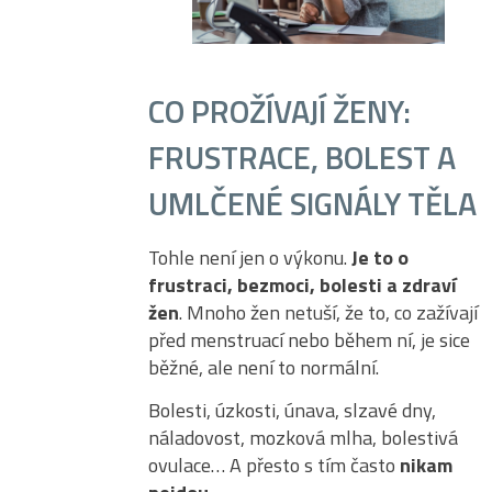
CO PROŽÍVAJÍ ŽENY:
FRUSTRACE, BOLEST A
UMLČENÉ SIGNÁLY TĚLA
Tohle není jen o výkonu.
Je to o
frustraci, bezmoci, bolesti a zdraví
žen
. Mnoho žen netuší, že to, co zažívají
před menstruací nebo během ní, je sice
běžné, ale není to normální.
Bolesti, úzkosti, únava, slzavé dny,
náladovost, mozková mlha, bolestivá
ovulace… A přesto s tím často
nikam