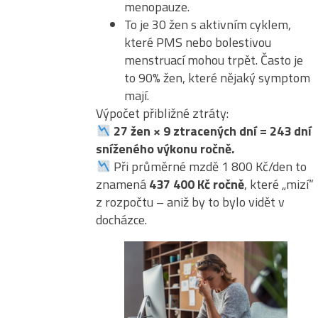
menopauze.
To je 30 žen s aktivním cyklem,
které PMS nebo bolestivou
menstruací mohou trpět. Často je
to 90% žen, které nějaký symptom
mají.
Výpočet přibližné ztráty:
27 žen × 9 ztracených dní = 243 dní
sníženého výkonu ročně.
Při průměrné mzdě 1 800 Kč/den to
znamená
437 400 Kč ročně
, které „mizí“
z rozpočtu – aniž by to bylo vidět v
docházce.