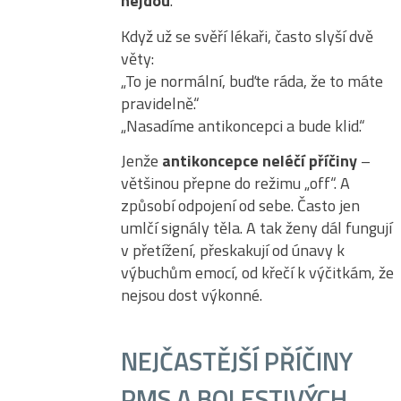
nejdou
.
Když už se svěří lékaři, často slyší dvě
věty:
„To je normální, buďte ráda, že to máte
pravidelně.“
„Nasadíme antikoncepci a bude klid.“
Jenže
antikoncepce neléčí příčiny
–
většinou přepne do režimu „off“. A
způsobí odpojení od sebe. Často jen
umlčí signály těla. A tak ženy dál fungují
v přetížení, přeskakují od únavy k
výbuchům emocí, od křečí k výčitkám, že
nejsou dost výkonné.
NEJČASTĚJŠÍ PŘÍČINY
PMS A BOLESTIVÝCH