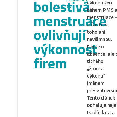
bolestivá
výkonu žen
TVÍ
během PMS 
menstruace
menstruace 
a často si
ovlivňují
toho ani
nevšimnou.
výkonnost
Nejde o
absence, ale 
firem
tichého
„žrouta
výkonu“
jménem
presenteeism
Tento článek
odhaluje neje
tvrdá data a