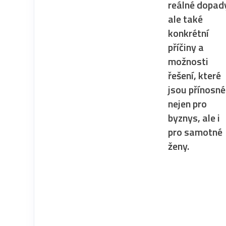
reálné dopad
ale také
konkrétní
příčiny a
možnosti
řešení, které
jsou přínosné
nejen pro
byznys, ale i
pro samotné
ženy.