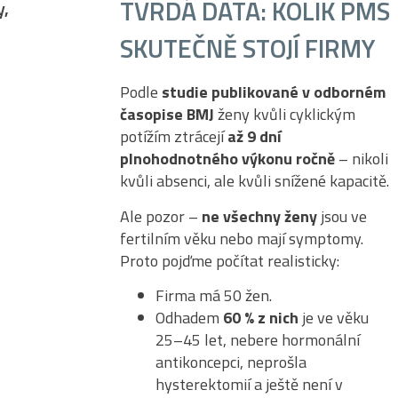
TVRDÁ DATA: KOLIK PMS
y,
SKUTEČNĚ STOJÍ FIRMY
Podle
studie publikované v odborném
časopise BMJ
ženy kvůli cyklickým
potížím ztrácejí
až 9 dní
plnohodnotného výkonu ročně
– nikoli
kvůli absenci, ale kvůli snížené kapacitě.
Ale pozor –
ne všechny ženy
jsou ve
fertilním věku nebo mají symptomy.
Proto pojďme počítat realisticky:
Firma má 50 žen.
Odhadem
60 % z nich
je ve věku
25–45 let, nebere hormonální
antikoncepci, neprošla
hysterektomií a ještě není v