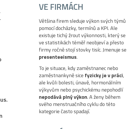
VE FIRMÁCH
a
–
Většina firem sleduje výkon svých týmů
pomocí docházky, termínů a KPI. Ale
existuje tichý žrout výkonnosti, který se
ve statistikách téměř neobjeví a přesto
firmy ročně stojí stovky tisíc. Jmenuje se
presenteeismus
.
o
To je situace, kdy zaměstnanec nebo
zaměstnankyně sice
fyzicky je v práci
,
ale kvůli bolesti, únavě, hormonálním
výkyvům nebo psychickému nepohodlí
nepodává plný výkon
. A ženy během
us.
svého menstruačního cyklu do této
kategorie často spadají.
n