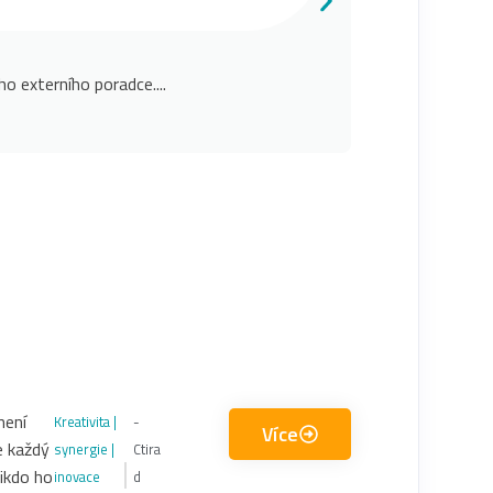
o externího poradce....
Při realizovan
doporučit jako k
není
Kreativita |
-
Více
e každý
synergie |
Ctira
nikdo ho
inovace
d