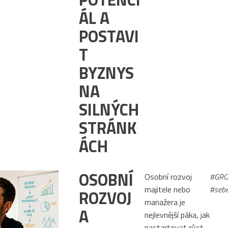
ÁL A
POSTAVI
T
BYZNYS
NA
SILNÝCH
STRÁNK
ÁCH
OSOBNÍ
Osobní rozvoj
#GRO
majitele nebo
#sebe
ROZVOJ
manažera je
A
nejlevnější páka, jak
nastartovat růst