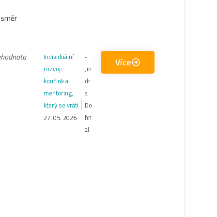
í směr
ehodnota
Individuální
-
Více
rozvoj:
Jin
koučink a
dr
mentoring,
a
který se vrátí
Do
hn
27. 05. 2026
al