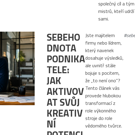
společný cíl a tým
mistrů, kteří udrž
sami.
SEBEHO
Jste majitelem
#seb
firmy nebo lídrem,
DNOTA
který navenek
PODNIKA
dosahuje výsledků,
ale uvnitř stále
TELE:
bojuje s pocitem,
JAK
že „to není ono"?
AKTIVOV
Tento článek vás
provede hlubokou
AT SVŮJ
transformací z
KREATIV
role výkonného
stroje do role
NÍ
vědomého tvůrce.
POTENCI