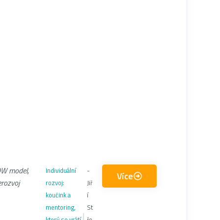
W model
,
Individuální
-
Více
rozvoj
rozvoj:
Jiř
koučink a
í
mentoring,
St
který se vrátí
ře