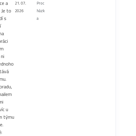
ce a
21. 07.
Proc
 Je to
2026
házk
dí s
a
í
na
práci
ém
 ni
jednoho
tává
mu.
oradu,
mailem
mi
íc u
len týmu
e.
: