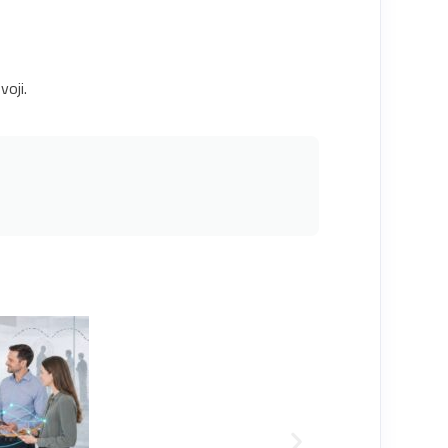
voji.
MAR