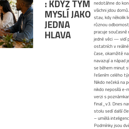
: KDYŽ TÝM
nedotáhne do kon
všichni jdou domů.
MYSLÍ JAKO
stav, kdy několik li
JEDNA
různou odbornost
HLAVA
pracuje současně 
jedné věci — vidí 
ostatních v reáln
čase, okamžitě na
navazují a nápad 
se během minut s
řešením celého tý
Nikdo nečeká na p
nikdo neposílá e-
verzi s poznámka
final_v3. Dnes nav
stolu sedí další č
– umělá inteligenc
Podmínky jsou dvě