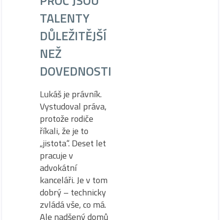
PROČ JSOU
TALENTY
DŮLEŽITĚJŠÍ
NEŽ
DOVEDNOSTI
Lukáš je právník.
Vystudoval práva,
protože rodiče
říkali, že je to
„jistota“. Deset let
pracuje v
advokátní
kanceláři. Je v tom
dobrý – technicky
zvládá vše, co má.
Ale nadšený domů