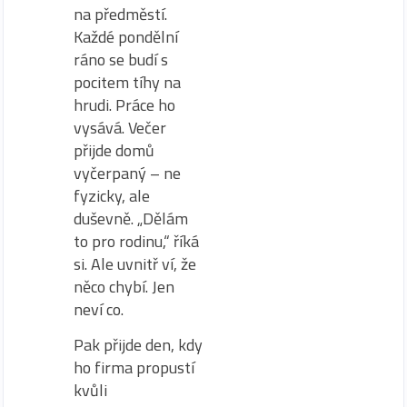
na předměstí.
Každé pondělní
ráno se budí s
pocitem tíhy na
hrudi. Práce ho
vysává. Večer
přijde domů
vyčerpaný – ne
fyzicky, ale
duševně. „Dělám
to pro rodinu,“ říká
si. Ale uvnitř ví, že
něco chybí. Jen
neví co.
Pak přijde den, kdy
ho firma propustí
kvůli