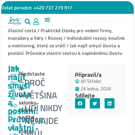
Volat poradce:
+420 737 279 917
Vlastní cesta
/
Praktické články pro vedení firmy,
manažery a lídry
/
Rozvoj
/
Individuální rozvoj: koučink
a mentoring, který se vrátí
/
Jak najít smysl života a
poslání: Průvodce vlastní cestou k naplněnému životu
Jak
IND
Představte
najít
Připravil/a
IVI
PROČ
si,
Jiří Střelec
smysl
DU
že
26 ledna, 2026
ÁL
života
VĚTŠINA
Sdílejte
na
NÍ
a
sklonku
LIDÍ NIKDY
RO
poslání:
života
ZV
Průvodce
sedíte
NENAJDE
OJ:
v
vlastní
KO
SVŮJ
křesle