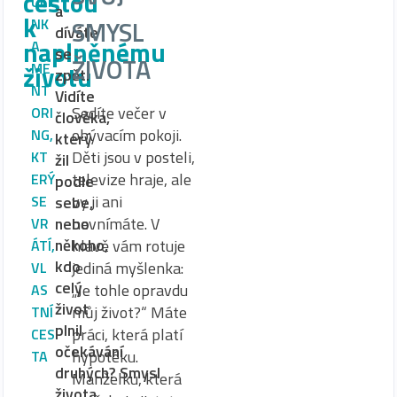
cestou
UČI
a
k
SMYSL
NK
díváte
naplněnému
A
se
ŽIVOTA
životu
ME
zpět.
NT
Vidíte
Sedíte večer v
ORI
člověka,
obývacím pokoji.
NG,
který
Děti jsou v posteli,
KT
žil
televize hraje, ale
ERÝ
podle
vy ji ani
SE
sebe,
nebo
nevnímáte. V
VR
někoho,
hlavě vám rotuje
ÁTÍ
,
kdo
jediná myšlenka:
VL
celý
„Je tohle opravdu
AS
život
můj život?“ Máte
TNÍ
plnil
práci, která platí
CES
očekávání
hypotéku.
TA
druhých? Smysl
Manželku, která
života