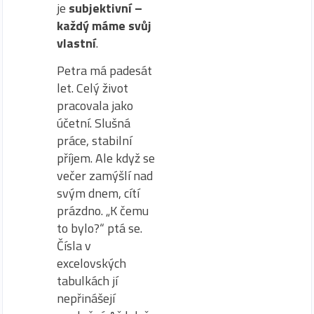
je
subjektivní –
každý máme svůj
vlastní
.
Petra má padesát
let. Celý život
pracovala jako
účetní. Slušná
práce, stabilní
příjem. Ale když se
večer zamýšlí nad
svým dnem, cítí
prázdno. „K čemu
to bylo?“ ptá se.
Čísla v
excelovských
tabulkách jí
nepřinášejí