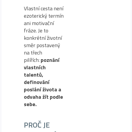
Vlastní cesta není
ezoterický termín
ani motivační
fráze. Je to
konkrétní životní
směr postavený
na třech
pilířích:
poznání
vlastních
talentů,
definování
poslání života a
odvaha žít podle
sebe.
PROČ JE