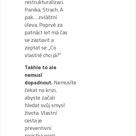
restrukturalizaci.
Panika. Strach. A
pak… zvláštní
úleva. Poprvé za
patnáct let má čas
se zastavit a
zeptat se: „Co
vlastně chci já?“
Takhle to ale
nemusí
dopadnout.
Nemusíte
čekat na krizi,
abyste začali
hledat svůj smysl
života. Vlastní
cesta je
preventivní
pojistka proti