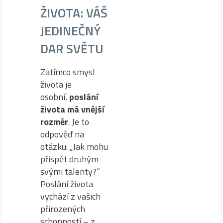
ŽIVOTA: VÁŠ
JEDINEČNÝ
DAR SVĚTU
Zatímco smysl
života je
osobní,
poslání
života má vnější
rozměr
. Je to
odpověď na
otázku: „Jak mohu
přispět druhým
svými talenty?“
Poslání života
vychází z vašich
přirozených
schopností – z