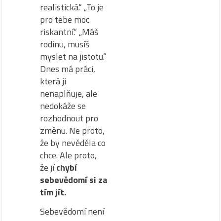
realistická.“ „To je
pro tebe moc
riskantní.“ „Máš
rodinu, musíš
myslet na jistotu.“
Dnes má práci,
která ji
nenaplňuje, ale
nedokáže se
rozhodnout pro
změnu. Ne proto,
že by nevěděla co
chce. Ale proto,
že jí
chybí
sebevědomí si za
tím jít.
Sebevědomí není