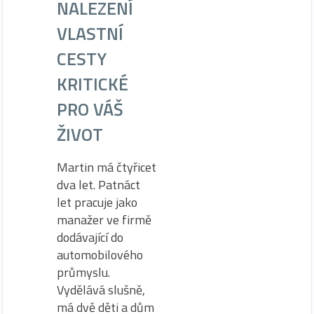
NALEZENÍ
VLASTNÍ
CESTY
KRITICKÉ
PRO VÁŠ
ŽIVOT
Martin má čtyřicet
dva let. Patnáct
let pracuje jako
manažer ve firmě
dodávající do
automobilového
průmyslu.
Vydělává slušně,
má dvě děti a dům