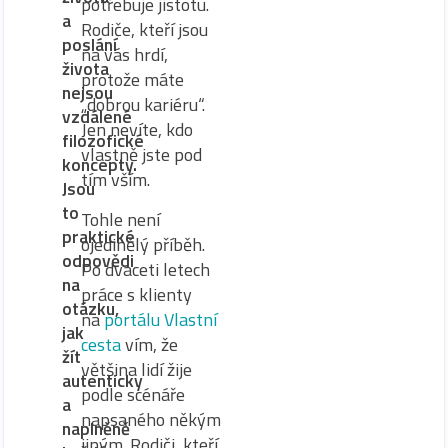
potřebuje jistotu.
a
Rodiče, kteří jsou
poslání
na vás hrdí,
života
protože máte
nejsou
„dobrou kariéru“.
vzdálené
Jen nevíte, kdo
filozofické
vlastně jste pod
koncepty.
tím vším.
Jsou
to
Tohle není
praktické
ojedinělý příběh.
odpovědi
Po dvaceti letech
na
práce s klienty
otázku,
na
portálu Vlastní
jak
cesta
vím, že
žít
většina lidí žije
autenticky
podle scénáře
a
napsaného někým
naplněně
jiným. Rodiči, kteří