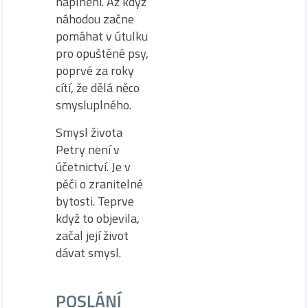
naplnění. Až když
náhodou začne
pomáhat v útulku
pro opuštěné psy,
poprvé za roky
cítí, že dělá něco
smysluplného.
Smysl života
Petry není v
účetnictví. Je v
péči o zranitelné
bytosti. Teprve
když to objevila,
začal její život
dávat smysl.
POSLÁNÍ