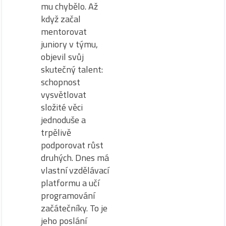
mu chybělo. Až
když začal
mentorovat
juniory v týmu,
objevil svůj
skutečný talent:
schopnost
vysvětlovat
složité věci
jednoduše a
trpělivě
podporovat růst
druhých. Dnes má
vlastní vzdělávací
platformu a učí
programování
začátečníky. To je
jeho poslání