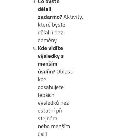
Co byste
dělali
zadarmo?
Aktivity,
které byste
dělali i bez
odměny
Kde vidíte
výsledky s
menším
úsilím?
Oblasti,
kde
dosahujete
lepších
výsledků než
ostatní při
stejném
nebo menším
úsilí