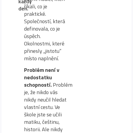
každý
říkali, co je
den.
praktické.
Společností, která
definovala, co je
úspěch.
Okolnostmi, které
přinesly „jistotu“
místo naplnění.
Problém není v
nedostatku
schopností.
Problém
je, že nikdo vás
nikdy neučil hledat
vlastní cestu. Ve
škole jste se učili
matiku, češtinu,
historii. Ale nikdy