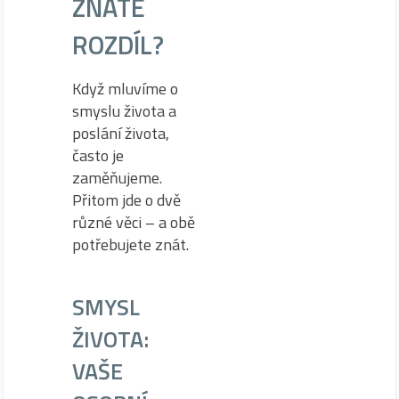
ZNÁTE
ROZDÍL?
Když mluvíme o
smyslu života a
poslání života,
často je
zaměňujeme.
Přitom jde o dvě
různé věci – a obě
potřebujete znát.
SMYSL
ŽIVOTA:
VAŠE