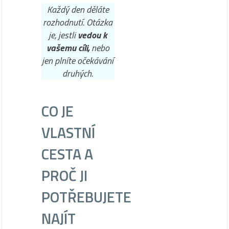
Každý den děláte
rozhodnutí. Otázka
je, jestli
vedou k
vašemu cíli,
nebo
jen plníte očekávání
druhých.
CO JE
VLASTNÍ
CESTA A
PROČ JI
POTŘEBUJETE
NAJÍT