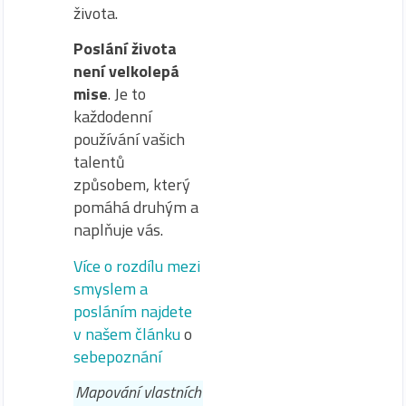
života.
Poslání života
není velkolepá
mise
. Je to
každodenní
používání vašich
talentů
způsobem, který
pomáhá druhým a
naplňuje vás.
Více o rozdílu mezi
smyslem a
posláním najdete
v našem článku
o
sebepoznání
Mapování vlastních