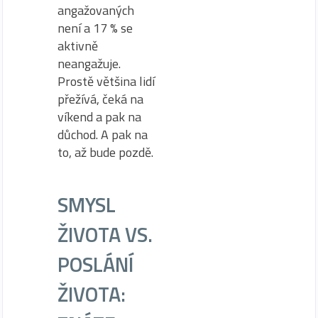
angažovaných
není a 17 % se
aktivně
neangažuje.
Prostě většina lidí
přežívá, čeká na
víkend a pak na
důchod. A pak na
to, až bude pozdě.
SMYSL
ŽIVOTA VS.
POSLÁNÍ
ŽIVOTA: