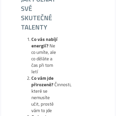
SVÉ
SKUTEČNÉ
TALENTY
Co vás nabíjí
energií?
Ne
co umíte, ale
co děláte a
čas při tom
letí
Co vám jde
přirozeně?
Činnosti,
které se
nemusíte
učit, prostě
vám to jde