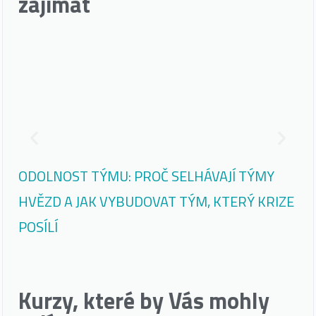
zajímat
ODOLNOST TÝMU: PROČ SELHÁVAJÍ TÝMY
PR
HVĚZD A JAK VYBUDOVAT TÝM, KTERÝ KRIZE
DĚ
POSÍLÍ
Kurzy, které by Vás mohly