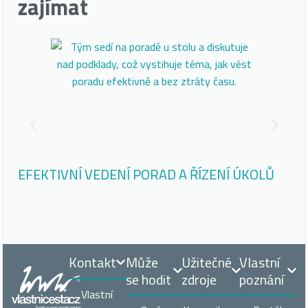
zajímat
EFEKTIVNÍ VEDENÍ PORAD A ŘÍZENÍ ÚKOLŮ
AI
VY
Kontakt
Může
Užitečné
Vlastní
se hodit
zdroje
poznání
Vlastní