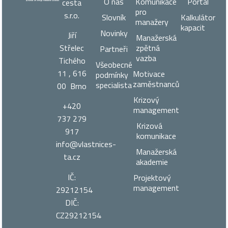
O nás
Komunikace
Portál
cesta
pro
s.r.o.
Slovník
Kalkulátor
manažery
kapacit
Novinky
Jiří
Manažerská
zpětná
Střelec
Partneři
vazba
Tichého
Všeobecné
11 , 616
Motivace
podmínky
zaměstnanců
specialista
00 Brno
Krizový
+420
management
737 279
Krizová
917
komunikace
info@vlastnices­
Manažerská
ta.cz
akademie
IČ:
Projektový
management
29212154
DIČ:
CZ29212154