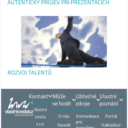
AUTENTICKÝ PROJEV PŘI PREZENTACÍCH
ROZVOJ TALENTŮ
Kontakt
Může
Užitečné
Vlastní
se hodit
zdroje
poznání
Vlastní
O nás
Komunikace
Portál
cesta
pro
s.r.o.
Slovník
Kalkulátor
manažery