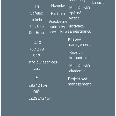
kapacit
Novinky
Jiří
Manažerská
zpětná
Střelec
Partneři
vazba
Tichého
Všeobecné
11 , 616
Motivace
podmínky
zaměstnanců
specialista
00 Brno
Krizový
+420
management
737 279
Krizová
917
komunikace
info@vlastnices­
Manažerská
ta.cz
akademie
IČ:
Projektový
management
29212154
DIČ:
CZ29212154