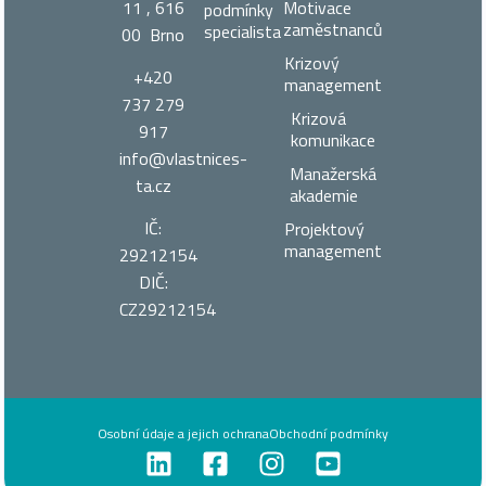
11 , 616
Motivace
podmínky
zaměstnanců
specialista
00 Brno
Krizový
+420
management
737 279
Krizová
917
komunikace
info@vlastnices­
Manažerská
ta.cz
akademie
IČ:
Projektový
management
29212154
DIČ:
CZ29212154
Osobní údaje a jejich ochrana
Obchodní podmínky