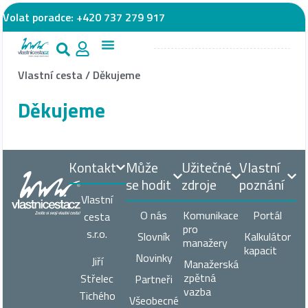
Volat poradce:
+420 737 279 917
Vlastní cesta
/
Děkujeme
Děkujeme
Kontakt
Může
Užitečné
Vlastní
se hodit
zdroje
poznání
Vlastní
O nás
Komunikace
Portál
cesta
pro
s.r.o.
Slovník
Kalkulátor
manažery
kapacit
Novinky
Jiří
Manažerská
zpětná
Střelec
Partneři
vazba
Tichého
Všeobecné