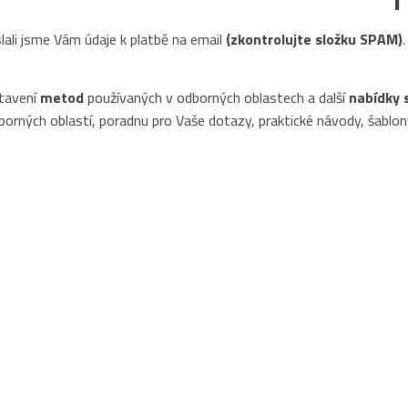
slali jsme Vám údaje k platbě na email
(zkontrolujte složku SPAM)
.
stavení
metod
používaných v odborných oblastech a další
nabídky 
dborných oblastí, poradnu pro Vaše dotazy, praktické návody, šablo