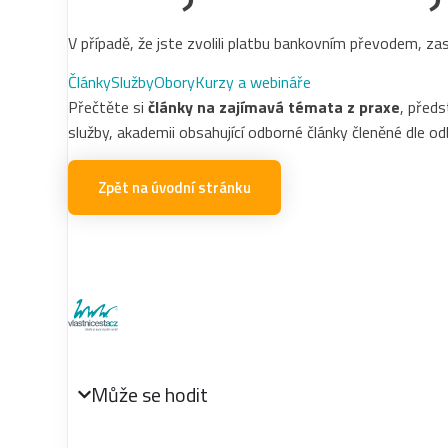
V případě, že jste zvolili platbu bankovním převodem, za
Články
Služby
Obory
Kurzy a webináře
Přečtěte si
články na zajímavá témata z praxe
, před
služby, akademii obsahující odborné články členěné dle o
Zpět na úvodní stránku
Může se hodit