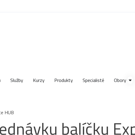
u
Služby
Kurzy
Produkty
Specialisté
Obory
nce HUB
ednávku balíčku Ex