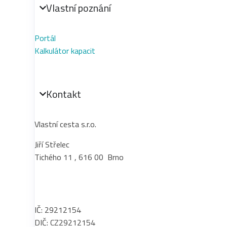
Vlastní poznání
Portál
Kalkulátor kapacit
Kontakt
Vlastní cesta s.r.o.
Jiří Střelec
Tichého 11 , 616 00 Brno
+420 737 279 917
info@vlastnices­ta.cz
IČ: 29212154
DIČ: CZ29212154