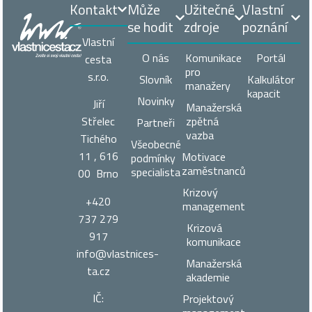
Kontakt
Může
Užitečné
Vlastní
se hodit
zdroje
poznání
Vlastní
O nás
Komunikace
Portál
cesta
pro
s.r.o.
Slovník
Kalkulátor
manažery
kapacit
Novinky
Jiří
Manažerská
zpětná
Střelec
Partneři
vazba
Tichého
Všeobecné
11 , 616
Motivace
podmínky
zaměstnanců
specialista
00 Brno
Krizový
+420
management
737 279
Krizová
917
komunikace
info@vlastnices­
Manažerská
ta.cz
akademie
IČ:
Projektový