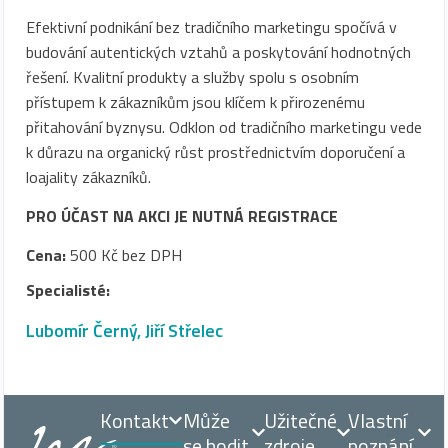
Efektivní podnikání bez tradičního marketingu spočívá v
budování autentických vztahů a poskytování hodnotných
řešení. Kvalitní produkty a služby spolu s osobním
přístupem k zákazníkům jsou klíčem k přirozenému
přitahování byznysu. Odklon od tradičního marketingu vede
k důrazu na organický růst prostřednictvím doporučení a
loajality zákazníků.
PRO ÚČAST NA AKCI JE NUTNÁ REGISTRACE
Cena:
500 Kč bez DPH
Specialisté:
Lubomír Černý
,
Jiří Střelec
Kontakt
Může
Užitečné
Vlastní
se hodit
zdroje
poznání