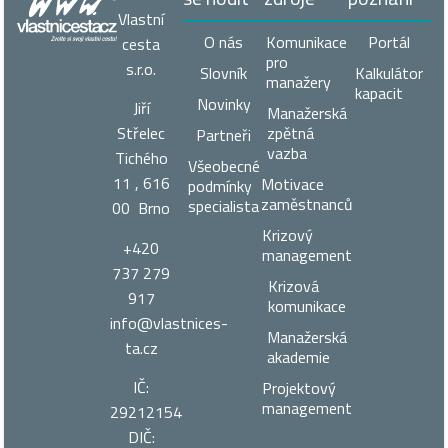
Vlastní
O nás
Komunikace
Portál
cesta
pro
s.r.o.
Slovník
Kalkulátor
manažery
kapacit
Novinky
Jiří
Manažerská
zpětná
Střelec
Partneři
vazba
Tichého
Všeobecné
11 , 616
Motivace
podmínky
zaměstnanců
specialista
00 Brno
Krizový
+420
management
737 279
Krizová
917
komunikace
info@vlastnices­
Manažerská
ta.cz
akademie
IČ:
Projektový
management
29212154
DIČ: