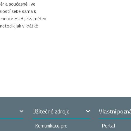
r a současně i ve
alostí sebe sama k
erience HUB je zaměřen
metodik jak v krátké
t
Užitečné zdroje
Vlastní pozn
Komunikace pro
Portál