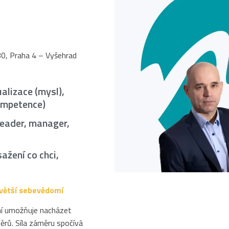
30, Praha 4 – Vyšehrad
ualizace (mysl),
ompetence)
leader, manager,
ažení co chci,
a větší sebevědomí
ní umožňuje nacházet
měrů. Síla záměru spočívá