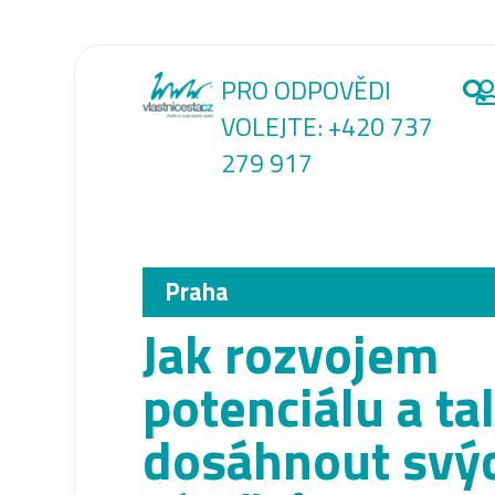
PRO ODPOVĚDI
VOLEJTE:
+420 737
279 917
Praha
Jak rozvojem
potenciálu a ta
dosáhnout svý