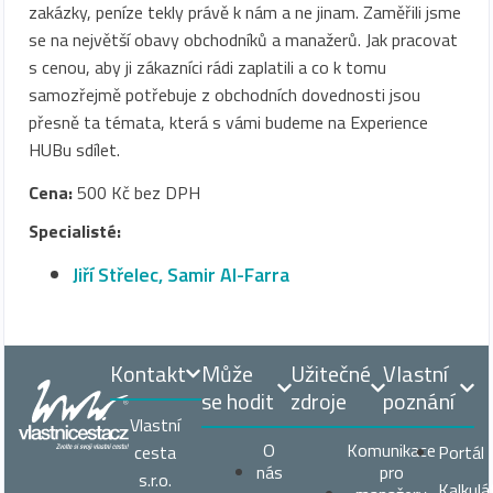
zakázky, peníze tekly právě k nám a ne jinam. Zaměřili jsme
se na největší obavy obchodníků a manažerů. Jak pracovat
s cenou, aby ji zákazníci rádi zaplatili a co k tomu
samozřejmě potřebuje z obchodních dovednosti jsou
přesně ta témata, která s vámi budeme na Experience
HUBu sdílet.
Cena:
500 Kč bez DPH
Specialisté:
Jiří Střelec
,
Samir Al-Farra
Kontakt
Může
Užitečné
Vlastní
se hodit
zdroje
poznání
Vlastní
O
Komunikace
cesta
Portál
nás
pro
s.r.o.
Kalkulá