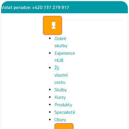
Volat poradce:
+420 737 279 917
Dobré
skutky
Experience
HUB
Žij
vlastní
cestu
Služby
Kurzy
Produkty
Specialisté
Obory