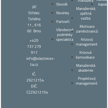
manažery
Slovník
kapac
Jiří
Manažerská
Střelec
Novinky
zpětná
vazba
Tichého
Partneři
11 , 616
Motivace
Všeobecné
00 Brno
zaměstnanců
podmínky
specialista
Krizový
+420
management
737 279
917
Krizová
komunikace
info@vlastnices­
ta.cz
Manažerská
akademie
IČ:
Projektový
29212154
management
DIČ:
CZ29212154