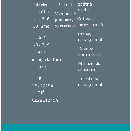
zpětná
Střelec
Partneři
vazba
Tichého
Všeobecné
11 , 616
Motivace
podmínky
zaměstnanců
specialista
00 Brno
Krizový
+420
management
737 279
Krizová
917
komunikace
info@vlastnices­
Manažerská
ta.cz
akademie
IČ:
Projektový
management
29212154
DIČ:
CZ29212154