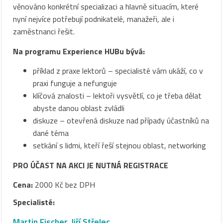
věnováno konkrétní specializaci a hlavně situacím, které
nyní nejvíce potřebují podnikatelé, manažeři, ale i
zaměstnanci řešit.
Na programu Experience HUBu bývá:
příklad z praxe lektorů – specialisté vám ukáží, co v
praxi funguje a nefunguje
klíčová znalosti – lektoři vysvětlí, co je třeba dělat
abyste danou oblast zvládli
diskuze – otevřená diskuze nad případy účastníků na
dané téma
setkání s lidmi, kteří řeší stejnou oblast, networking
PRO ÚČAST NA AKCI JE NUTNÁ REGISTRACE
Cena:
2000 Kč bez DPH
Specialisté:
Martin Fischer
,
Jiří Střelec