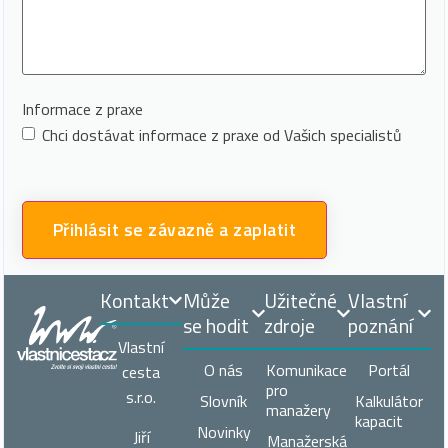
Informace z praxe
Chci dostávat informace z praxe od Vašich specialistů
Kontakt
Může
Užitečné
Vlastní
se hodit
zdroje
poznání
Vlastní
O nás
Komunikace
Portál
cesta
pro
s.r.o.
Slovník
Kalkulátor
manažery
kapacit
Novinky
Jiří
Manažerská