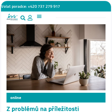
Volat poradce:
+420 737 279 917
online
Z problémů na příležitosti