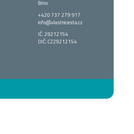
Brno
+420 737 279 917
info@vlastnices­ta.cz
IČ: 29212154
DIČ: CZ29212154