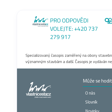
PRO ODPOVĚDI
VOLEJTE:
+420 737
279 917
Specializovaný časopis zaměřený na obory stavebnict
významným stavbám a další. Časopis je vydáván nejen
Může se hodi
O nás
Slovník
Novinky