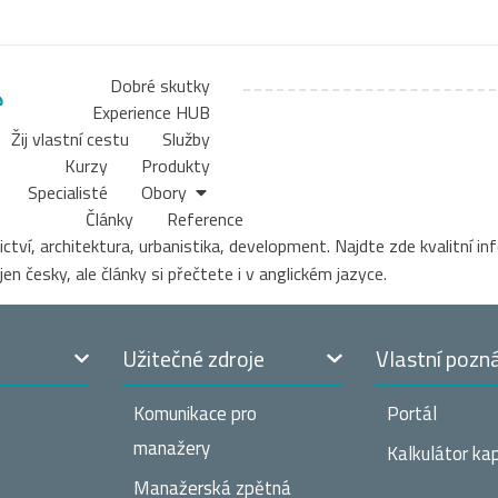
Dobré skutky
Experience HUB
Žij vlastní cestu
Služby
Kurzy
Produkty
Specialisté
Obory
Články
Reference
ví, architektura, urbanistika, development. Najdte zde kvalitní in
 česky, ale články si přečtete i v anglickém jazyce.
t
Užitečné zdroje
Vlastní pozn
Komunikace pro
Portál
manažery
Kalkulátor kap
Manažerská zpětná