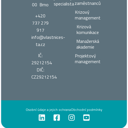
zaměstnanců
specialista
00 Brno
Krizový
+420
management
737 279
Krizová
917
komunikace
info@vlastnices­
Manažerská
ta.cz
akademie
IČ:
Projektový
management
29212154
DIČ:
CZ29212154
Osobní údaje a jejich ochrana
Obchodní podmínky