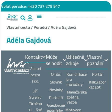
Volat poradce:
+420 737 279 917
Vlastní cesta
/
Poradci
/
Adéla Gajdová
Adéla Gajdová
Kontakt
Může
Užitečné
Vlastní
se hodit
zdroje
poznání
Vlastní
O nás
Komunikace
Portál
cesta
pro
s.r.o.
Slovník
Kalkulátor
manažery
kapacit
Novinky
Jiří
Manažerská
zpětná
Střelec
Partneři
vazba
Tichého
Všeobecné
11 , 616
Motivace
podmínky