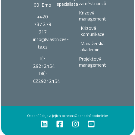
zaměstnanců
specialista
00 Brno
Krizový
+420
management
737 279
Krizová
917
komunikace
info@vlastnices­
Manažerská
ta.cz
akademie
IČ:
Projektový
management
29212154
DIČ:
CZ29212154
Osobní údaje a jejich ochrana
Obchodní podmínky