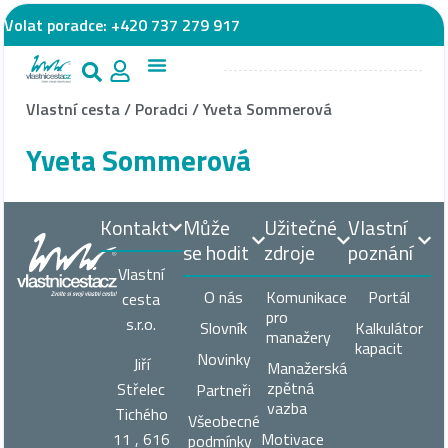
Volat poradce:
+420 737 279 917
Vlastní cesta
/
Poradci
/
Yveta Sommerová
Yveta Sommerová
Kontakt
Může
Užitečné
Vlastní
se hodit
zdroje
poznání
Vlastní
O nás
Komunikace
Portál
cesta
pro
s.r.o.
Slovník
Kalkulátor
manažery
kapacit
Novinky
Jiří
Manažerská
zpětná
Střelec
Partneři
vazba
Tichého
Všeobecné
11 , 616
Motivace
podmínky