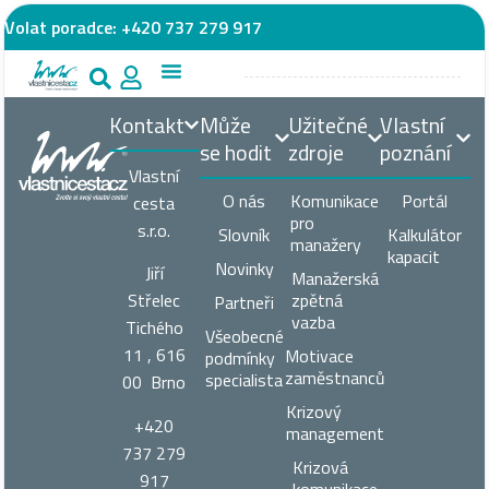
Volat poradce:
+420 737 279 917
Kontakt
Může
Užitečné
Vlastní
se hodit
zdroje
poznání
Vlastní
O nás
Komunikace
Portál
cesta
pro
s.r.o.
Slovník
Kalkulátor
manažery
kapacit
Novinky
Jiří
Manažerská
zpětná
Střelec
Partneři
vazba
Tichého
Všeobecné
11 , 616
Motivace
podmínky
zaměstnanců
specialista
00 Brno
Krizový
+420
management
737 279
Krizová
917
komunikace