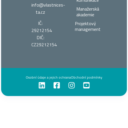
info@vlastnices­
Manažerská
ta.cz
akademie
IČ:
Projektový
management
29212154
DIČ:
CZ29212154
Osobní údaje a jejich ochrana
Obchodní podmínky