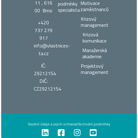
11 , 616
Motivace
podmínky
zaměstnanců
specialista
00 Brno
Krizový
+420
management
737 279
Krizová
917
komunikace
info@vlastnices­
Manažerská
ta.cz
akademie
IČ:
Projektový
management
29212154
DIČ:
CZ29212154
Osobní údaje a jejich ochrana
Obchodní podmínky