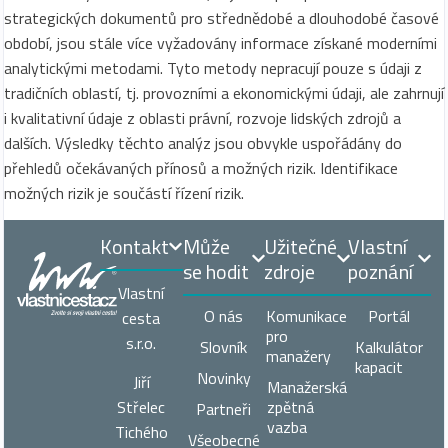
strategických dokumentů pro střednědobé a dlouhodobé časové
období, jsou stále více vyžadovány informace získané moderními
analytickými metodami. Tyto metody nepracují pouze s údaji z
tradičních oblastí, tj. provozními a ekonomickými údaji, ale zahrnují
i kvalitativní údaje z oblasti právní, rozvoje lidských zdrojů a
dalších. Výsledky těchto analýz jsou obvykle uspořádány do
přehledů očekávaných přínosů a možných rizik. Identifikace
možných rizik je součástí řízení rizik.
Kontakt
Může
Užitečné
Vlastní
se hodit
zdroje
poznání
Vlastní
O nás
Komunikace
Portál
cesta
pro
s.r.o.
Slovník
Kalkulátor
manažery
kapacit
Novinky
Jiří
Manažerská
zpětná
Střelec
Partneři
vazba
Tichého
Všeobecné