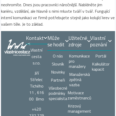
neohromíte. Dnes jsou pracovníci náročnější. Nabídněte jim
kariéru, vzdělání, ale hlavně s nimi mluvte tváří v tvář. Fungující
interní komunikaci ve firmě potřebujete stejně jako kolující krev ve
vašem těle. Je to základ.
Kontakt
Může
Užitečné
Vlastní
se hodit
zdroje
poznání
Vlastní
O nás
Komunikace
Portál
cesta
pro
s.r.o.
Slovník
Kalkulátor
manažery
kapacit
Novinky
Jiří
Manažerská
zpětná
Střelec
Partneři
vazba
Tichého
Všeobecné
11 , 616
Motivace
podmínky
zaměstnanců
specialista
00 Brno
Krizový
+420
management
737 279