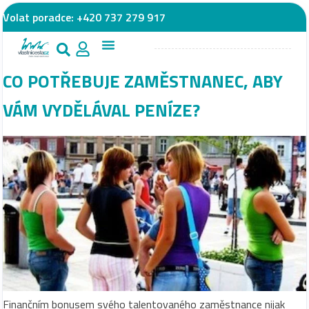
Volat poradce:
+420 737 279 917
CO POTŘEBUJE ZAMĚSTNANEC, ABY
VÁM VYDĚLÁVAL PENÍZE?
Finančním bonusem svého talentovaného zaměstnance nijak