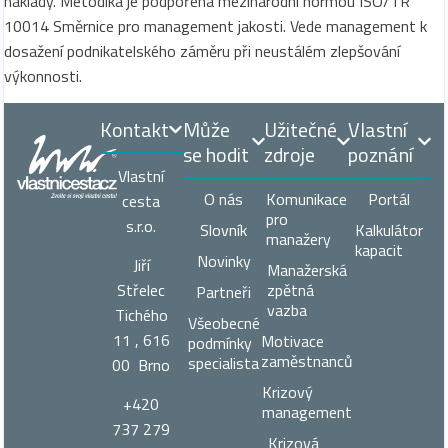
náklady. Metodika je podpořená mezinárodní normou ISO/TR
10014 Směrnice pro management jakosti. Vede management k
dosažení podnikatelského záměru při neustálém zlepšování
výkonnosti.
Kontakt
Může
Užitečné
Vlastní
se hodit
zdroje
poznání
Vlastní
O nás
Komunikace
Portál
cesta
pro
s.r.o.
Slovník
Kalkulátor
manažery
kapacit
Novinky
Jiří
Manažerská
zpětná
Střelec
Partneři
vazba
Tichého
Všeobecné
11 , 616
Motivace
podmínky
zaměstnanců
specialista
00 Brno
Krizový
+420
management
737 279
Krizová