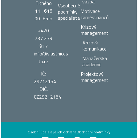
vazba
Tichého
Všeobecné
11 , 616
Motivace
podmínky
zaměstnanců
specialista
00 Brno
Krizový
+420
management
737 279
Krizová
917
komunikace
info@vlastnices­
Manažerská
ta.cz
akademie
IČ:
Projektový
management
29212154
DIČ:
CZ29212154
Osobní údaje a jejich ochrana
Obchodní podmínky