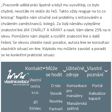
„Pracovník udělal práci špatně a když mu vysvětluji, co bylo
chybně, neustále mi skáče do řeči. Takto vždy reaguje na to co
krizizuji.“ Napište nám stručně své problémy s kritizováním a
chválením zaměstnanců, kolegů. Za Vaši námáhu vylepšíme
znalostní linii JAK CHVÁLIT A KÁRAT a navíc Vám dáme 25% na ni
slevu. Pomůžete nám zlepšit a rozšířit znalostní linii o další
řešení. Se slevou získáte navíc poradce, autora linie ke konzultaci
vlastních situací on-line. Kdykoliv mu můžete zavolat a poradit
se ke konkrétní praktické situaci.
Kontakt
Může
Užitečné
Vlastní
se hodit
zdroje
poznání
Vlastní
O nás
Komunikace
Portál
cesta
pro
s.r.o.
Slovník
Kalkulátor
manažery
kapacit
Novinky
Jiří
Manažerská
zpětná
Střelec
Partneři