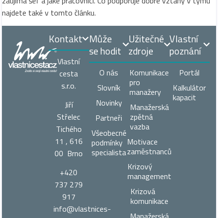
zaujímá šéf a jaké pracovníci. Co podporuje dobré vztahy v týmu
najdete také v tomto článku.
Kontakt
Může
Užitečné
Vlastní
se hodit
zdroje
poznání
Vlastní
O nás
Komunikace
Portál
cesta
pro
s.r.o.
Slovník
Kalkulátor
manažery
kapacit
Novinky
Jiří
Manažerská
zpětná
Střelec
Partneři
vazba
Tichého
Všeobecné
11 , 616
Motivace
podmínky
zaměstnanců
specialista
00 Brno
Krizový
+420
management
737 279
Krizová
917
komunikace
info@vlastnices­
Manažerská