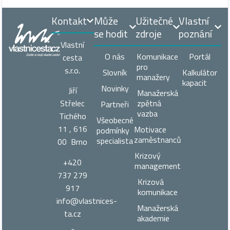
Kontakt
Může
Užitečné
Vlastní
se hodit
zdroje
poznání
Vlastní
O nás
Komunikace
Portál
cesta
pro
s.r.o.
Slovník
Kalkulátor
manažery
kapacit
Novinky
Jiří
Manažerská
zpětná
Střelec
Partneři
vazba
Tichého
Všeobecné
11 , 616
Motivace
podmínky
zaměstnanců
specialista
00 Brno
Krizový
+420
management
737 279
Krizová
917
komunikace
info@vlastnices­
Manažerská
ta.cz
akademie