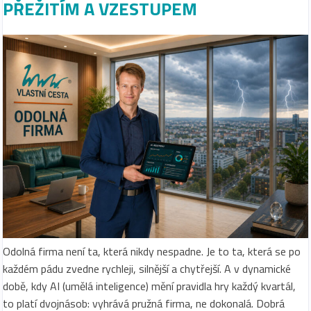
PŘEŽITÍM A VZESTUPEM
Odolná firma není ta, která nikdy nespadne. Je to ta, která se po
každém pádu zvedne rychleji, silnější a chytřejší. A v dynamické
době, kdy AI (umělá inteligence) mění pravidla hry každý kvartál,
to platí dvojnásob: vyhrává pružná firma, ne dokonalá. Dobrá