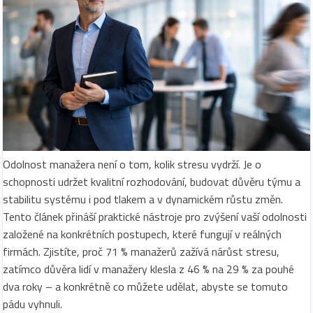
Odolnost manažera není o tom, kolik stresu vydrží. Je o
schopnosti udržet kvalitní rozhodování, budovat důvěru týmu a
stabilitu systému i pod tlakem a v dynamickém růstu změn.
Tento článek přináší praktické nástroje pro zvýšení vaší odolnosti
založené na konkrétních postupech, které fungují v reálných
firmách. Zjistíte, proč 71 % manažerů zažívá nárůst stresu,
zatímco důvěra lidí v manažery klesla z 46 % na 29 % za pouhé
dva roky – a konkrétně co můžete udělat, abyste se tomuto
pádu vyhnuli.