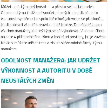
Můžete mít tým plný hvězd — a přesto selhat jako celek.
Odolnost týmu totiž není součet odolných jednotlivců. Je to
vlastnost systému: jak spolu lidé mluví, jak rychle se přeskupí a
jestli si dovolí včas říct pravdu, ne až je krize. Dobrá zpráva pro
všechny manažery: odolný tým se dá vybudovat. V tomto článku
najdete 4 pilíře odolného týmu a konkrétní postupy, jak je zavést.
Navíc si můžete udělat test a získat skóre odolné firmy-týmu-
manažera.
ODOLNOST MANAŽERA: JAK UDRŽET
VÝKONNOST A AUTORITU V DOBĚ
NEUSTÁLÝCH ZMĚN