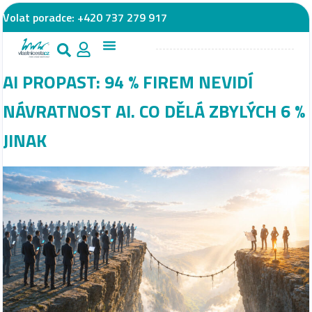
Volat poradce:
+420 737 279 917
AI PROPAST: 94 % FIREM NEVIDÍ
NÁVRATNOST AI. CO DĚLÁ ZBYLÝCH 6 %
JINAK