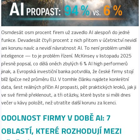
Osmdesát osm procent firem už zavedlo AI alespoň do jedné
funkce. Devadesát čtyři procent z nich přitom v účetnictví nevidí
ani korunu navíc a nevidí návratnost AI. To není problém umělé
inteligence — to je problém řízení. McKinsey v listopadu 2025
přesně popsal, co dělá oněch zbylých 6 % AI high performerů
jinak, a Evropská investiční banka potvrdila, že české firmy stojí
blíž špičce než průměru EU. V tomhle článku najdete konkrétní
data, šest reálných příčin AI propasti, pět praktických kroků, jak ji
ve své firmě překlenout, a tři otázky, které byste si měli dnes
večer u kávy položit, než utratíte další korunu za licenci.
ODOLNOST FIRMY V DOBĚ AI: 7
OBLASTÍ, KTERÉ ROZHODUJÍ MEZI