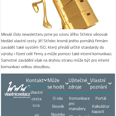
Minulé číslo newsletteru jsme po vzoru Jiřího Střelce věnovali
hledání vlastní cesty. Jiří Střelec kromě jiného pomáhá firmám
zavádět také systém ISO, který přináší určité standardy do
výroby i řízení celé firmy a může pomoci také interní komunikaci.
Samotné zavádění však na druhou stranu může být pro interní
komunikaci velkou zkouškou.
Kontakt
Může
Užitečné
Vlastní
se hodit
zdroje
poznání
Vlastní
O nás
Komunikace
Portál
cesta
pro
s.r.o.
Slovník
Kalkulátor
manažery
kapacit
Novinky
Jiří