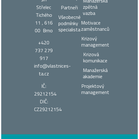
Manažerská
zpětná
Střelec
Partneři
vazba
Tichého
Všeobecné
11 , 616
Motivace
podmínky
zaměstnanců
specialista
00 Brno
Krizový
+420
management
737 279
Krizová
917
komunikace
info@vlastnices­
Manažerská
ta.cz
akademie
IČ:
Projektový
management
29212154
DIČ:
CZ29212154