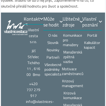
výdělek. Snadno se dá o něj přijít, zapomeneme-li na to, co
skutečně přináší hodnotu pro život a společnost.
Kontakt
Může
Užitečné
Vlastní
se hodit
zdroje
poznání
Vlastní
O nás
Komunikace
Portál
cesta
pro
s.r.o.
Slovník
Kalkulátor
manažery
kapacit
Novinky
Jiří
Manažerská
zpětná
Střelec
Partneři
vazba
Tichého
Všeobecné
11 , 616
Motivace
podmínky
zaměstnanců
specialista
00 Brno
Krizový
+420
management
737 279
Krizová
917
komunikace
info@vlastnices­
Manažerská