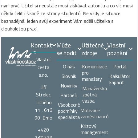
nyní pryč. Učitel si neustále musí získávat autoritu a co víc musí
někdy čelit i šikaně ze strany studentů. Ne vždy je situace
beznadějná. Jeden svůj experiment Vám sdělí učitelka s
dlouholetou praxí.
Kontakt
Může
Užitečné
Vlastní
se hodit
zdroje
poznání
Vlastní
O nás
Komunikace
Portál
cesta
pro
s.r.o.
Slovník
Kalkulátor
manažery
kapacit
Novinky
Jiří
Manažerská
zpětná
Střelec
Partneři
vazba
Tichého
Všeobecné
11 , 616
Motivace
podmínky
zaměstnanců
specialista
00 Brno
Krizový
+420
management
737 279