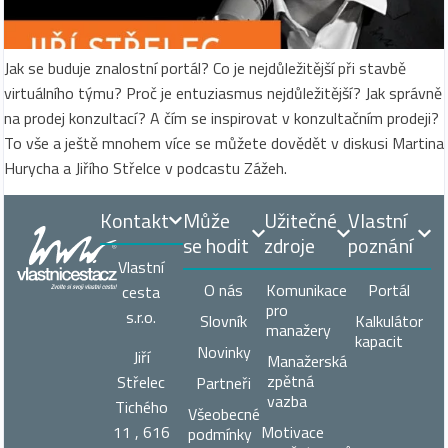
Jak se buduje znalostní portál? Co je nejdůležitější při stavbě
virtuálního týmu? Proč je entuziasmus nejdůležitější? Jak správně
na prodej konzultací? A čím se inspirovat v konzultačním prodeji?
To vše a ještě mnohem více se můžete dovědět v diskusi Martina
Hurycha a Jiřího Střelce v podcastu Zážeh.
Kontakt
Může
Užitečné
Vlastní
se hodit
zdroje
poznání
Vlastní
O nás
Komunikace
Portál
cesta
pro
s.r.o.
Slovník
Kalkulátor
manažery
kapacit
Novinky
Jiří
Manažerská
zpětná
Střelec
Partneři
vazba
Tichého
Všeobecné
11 , 616
Motivace
podmínky