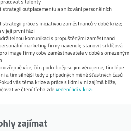
 pracovat s talenty
t strategii outplacementu a snižování personálních
ů
t strategii práce s iniciativou zaměstnanců v době krize;
v její první fázi
t udržitelnou komunikaci s propuštěnými zaměstnanci
 personální marketing firmy navenek; stanovit si klíčová
pro image firmy coby zaměstnavatele v době s omezeným
em
amozřejmě více, čím podrobněji se jim věnujeme, tím lépe
ni a tím silnější tedy z případných méně šťastných časů
okud vás téma krize a práce s lidmi v ni zajímá blíže,
čovat ve čtení třeba zde
Vedení lidí v krizi
.
ohly zajímat