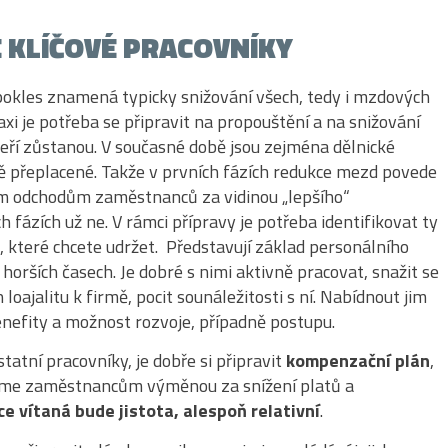
 KLÍČOVÉ PRACOVNÍKY
okles znamená typicky snižování všech, tedy i mzdových
axi je potřeba se připravit na propouštění a na snižování
teří zůstanou. V současné době jsou zejména dělnické
ě přeplacené. Takže v prvních fázích redukce mezd povede
 odchodům zaměstnanců za vidinou „lepšího“
ch fázích už ne. V rámci přípravy je potřeba identifikovat ty
 které chcete udržet. Představují základ personálního
 horších časech. Je dobré s nimi aktivně pracovat, snažit se
h loajalitu k firmě, pocit sounáležitosti s ní. Nabídnout jim
enefity a možnost rozvoje, případně postupu.
statní pracovníky, je dobře si připravit
kompenzační plán
,
neme zaměstnancům výměnou za snížení platů a
ce vítaná bude jistota, alespoň relativní
.