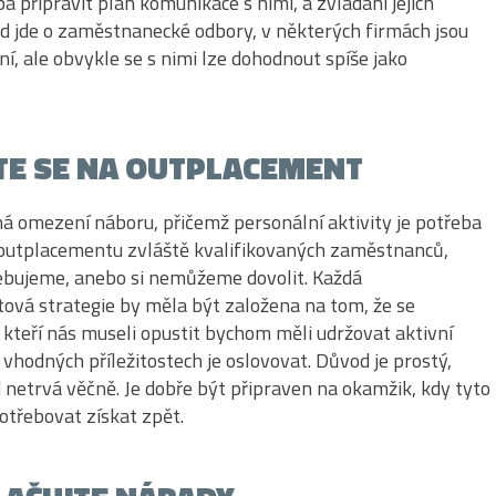
ba připravit plán komunikace s nimi, a zvládání jejich
d jde o zaměstnanecké odbory, v některých firmách jsou
ní, ale obvykle se s nimi lze dohodnout spíše jako
E SE NA OUTPLACEMENT
á omezení náboru, přičemž personální aktivity je potřeba
outplacementu zvláště kvalifikovaných zaměstnanců,
ebujeme, anebo si nemůžeme dovolit. Každá
ová strategie by měla být založena na tom, že se
kteří nás museli opustit bychom měli udržovat aktivní
i vhodných příležitostech je oslovovat. Důvod je prostý,
netrvá věčně. Je dobře být připraven na okamžik, kdy tyto
otřebovat získat zpět.