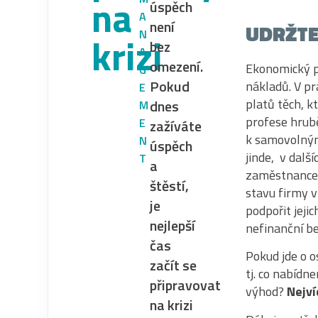
na
úspěch
A
není
UDRŽTE
N
krizi
bez
A
omezení.
Ekonomický p
G
Pokud
nákladů. V pr
E
platů těch, k
dnes
M
profese hrub
E
zažíváte
k samovolným
N
úspěch
jinde, v další
T
a
zaměstnance,
štěstí,
stavu firmy v
je
podpořit jejic
nejlepší
nefinanční b
čas
Pokud jde o o
začít se
tj. co nabíd
připravovat
výhod?
Nejví
na krizi