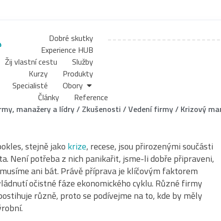
Dobré skutky
Experience HUB
Žij vlastní cestu
Služby
Kurzy
Produkty
Specialisté
Obory
Články
Reference
irmy, manažery a lídry
/
Zkušenosti
/
Vedení firmy
/
Krizový m
okles, stejně jako
krize
, recese, jsou přirozenými součásti
a. Není potřeba z nich panikařit, jsme-li dobře připraveni,
emusíme ani bát. Právě příprava je klíčovým faktorem
ládnutí očistné fáze ekonomického cyklu. Různé firmy
ostihuje různě, proto se podívejme na to, kde by měly
ýrobní.