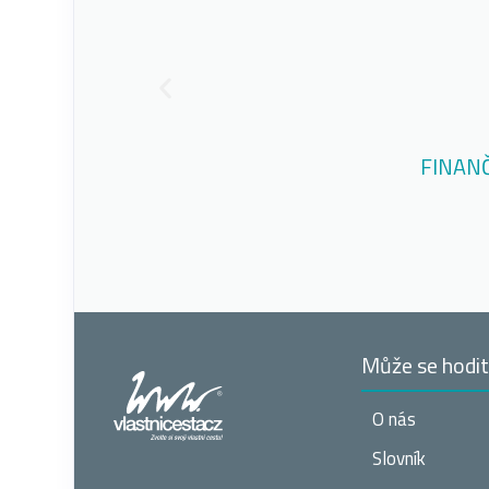
FINANČ
Může se hodi
O nás
Slovník