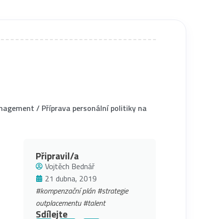
anagement
/
Příprava personální politiky na
Připravil/a
Vojtěch Bednář
21 dubna, 2019
#kompenzační plán
#strategie
outplacementu
#talent
Sdílejte