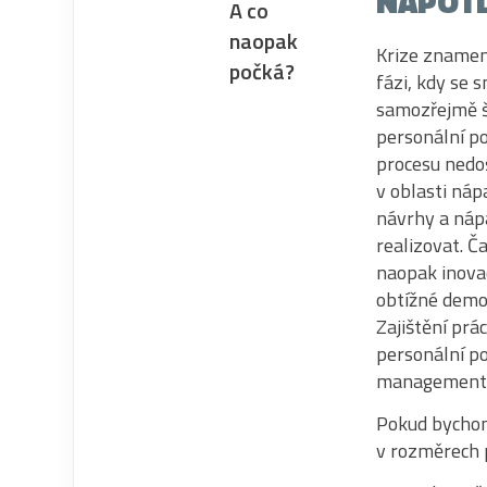
NAPOTL
A co
naopak
Krize znamená
počká?
fázi, kdy se 
samozřejmě šp
personální po
procesu nedoš
v oblasti ná
návrhy a náp
realizovat. Č
naopak inova
obtížné demo
Zajištění prá
personální po
management
Pokud bychom
v rozměrech p