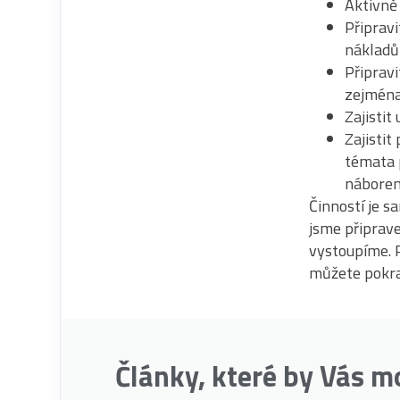
Aktivně
Připravi
náklad
Připravi
zejména 
Zajisti
Zajistit
témata 
nábor
Činností je s
jsme připrave
vystoupíme. P
můžete pokra
Články, které by Vás m