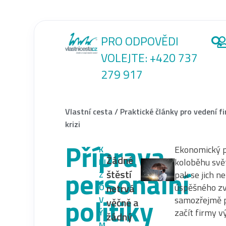
PRO ODPOVĚDI
VOLEJTE:
+420 737
279 917
Vlastní cesta
/
Praktické články pro vedení f
krizi
Příprava
Ekonomický p
K
Žádné
koloběhu svět
RI
personální
štěstí
pak se jich n
Z
netrvá
úspěšného zv
O
politiky
samozřejmě p
V
věčně a
začít firmy v
Ý
žádný
M