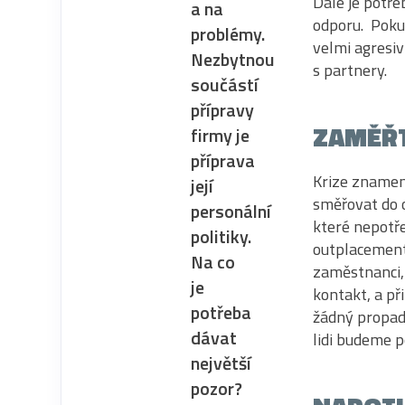
Dále je potře
a na
odporu. Poku
problémy.
velmi agresiv
Nezbytnou
s partnery.
součástí
přípravy
ZAMĚŘT
firmy je
příprava
Krize znamen
její
směřovat do 
personální
které nepotř
politiky.
outplacement
Na co
zaměstnanci, 
je
kontakt, a př
potřeba
žádný propad 
dávat
lidi budeme p
největší
pozor?