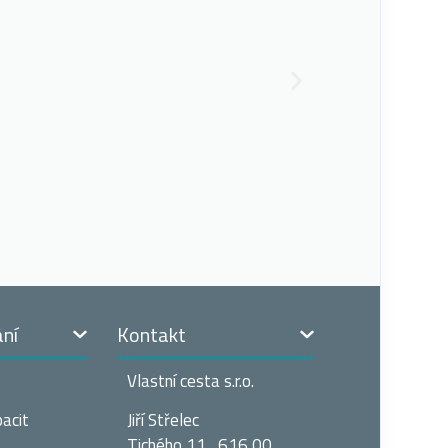
ání
Kontakt
Vlastní cesta s.r.o.
acit
Jiří Střelec
Tichého 11 , 616 00