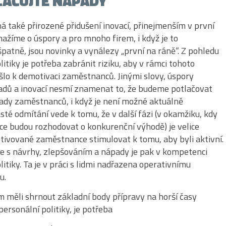
AČUJTE NÁPADY
 také přirozené přidušení inovací, přinejmenším v první
snažíme o úspory a pro mnoho firem, i když je to
atně, jsou novinky a vynálezy „první na ráně“. Z pohledu
litiky je potřeba zabránit riziku, aby v rámci tohoto
lo k demotivaci zaměstnanců. Jinými slovy, úspory
padů a inovací nesmí znamenat to, že budeme potlačovat
ady zaměstnanců, i když je není možné aktuálně
asté odmítání vede k tomu, že v další fázi (v okamžiku, kdy
ce budou rozhodovat o konkurenční výhodě) je velice
tivované zaměstnance stimulovat k tomu, aby byli aktivní.
ce s návrhy, zlepšováním a nápady je pak v kompetenci
litiky. Ta je v práci s lidmi nadřazena operativnímu
u.
 měli shrnout základní body přípravy na horší časy
ersonální politiky, je potřeba