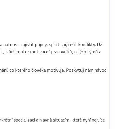
tnost zajistit příjmy, splnit kpi, řešit konflikty. Už
at „tvůrčí motor motivace“ pracovníků, celých týmů a
znání, co kterého člověka motivuje. Poskytují nám návod,
étní specializaci a hlavně situacím, které nyní nejvíce