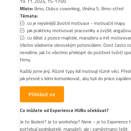
19. 11. 2024, 15-17:00
Místo:
Brno, Clubco coworking, Vlněna 5, Brno-střed
Témata:
co je nejsilnější životní motivace - motivační mapy
jak prakticky motivovat pracovníky a zvýšit angažo
co dělat z pozice majitele, manažera a mít motivova
Všichni vládneme obrovským potenciálem. Dost často na te
nevidíme, jak to všechno překlopit do pozitivní tvůrčí s
firmy.
Každý jsme jiný. Různé typy lidí motivují různé věci. P
jak přesně s lidmi komunikovat, aby byli do práce zapále
Přihlásit se
Co můžete od Experience HUBu očekávat?
Je to školení? Je to workshop? Nene – je to Experience H
potřebují podnikatelé, manažeři, ale i zaměstnanci řešit.