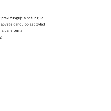
v praxi funguje a nefunguje
at abyste danou oblast zvládli
 na dané téma
ng