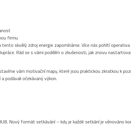
vanost
nou firmu
nto skvělý zdroj energie zapomínáme. Více nás pohltí operativa a nu
polupráce. Rád se s vámi podělím o zkušenosti, jak znovu nastartov
ředstavíme vám motivační mapy, které jsou praktickou zkratkou k po
ní a podávali očekávaný výkon.
UB. Nový formát setkávání – kdy je každé setkání je věnováno konkr