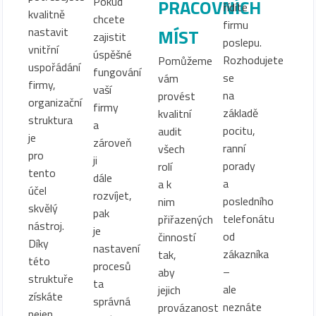
Pokud
PRACOVNÍCH
řídíte
kvalitně
chcete
firmu
nastavit
MÍST
zajistit
poslepu.
vnitřní
úspěšné
Rozhodujete
Pomůžeme
uspořádání
fungování
se
vám
firmy,
vaší
na
provést
organizační
firmy
základě
kvalitní
struktura
a
pocitu,
audit
je
zároveň
ranní
všech
pro
ji
porady
rolí
tento
dále
a
a k
účel
rozvíjet,
posledního
nim
skvělý
pak
telefonátu
přiřazených
nástroj.
je
od
činností
Díky
nastavení
zákazníka
tak,
této
procesů
–
aby
struktuře
ta
ale
jejich
získáte
správná
neznáte
provázanost
nejen