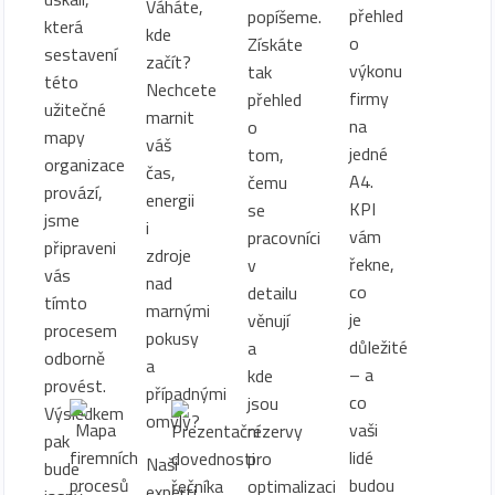
Váháte,
přehled
popíšeme.
která
kde
o
Získáte
sestavení
začít?
výkonu
tak
této
Nechcete
firmy
přehled
užitečné
marnit
na
o
mapy
váš
jedné
tom,
organizace
čas,
A4.
čemu
provází,
energii
KPI
se
jsme
i
vám
pracovníci
připraveni
zdroje
řekne,
v
vás
nad
co
detailu
tímto
marnými
je
věnují
procesem
pokusy
důležité
a
odborně
a
– a
kde
provést.
případnými
co
jsou
Výsledkem
omyly?
vaši
rezervy
pak
lidé
pro
Naši
bude
budou
optimalizaci
experti