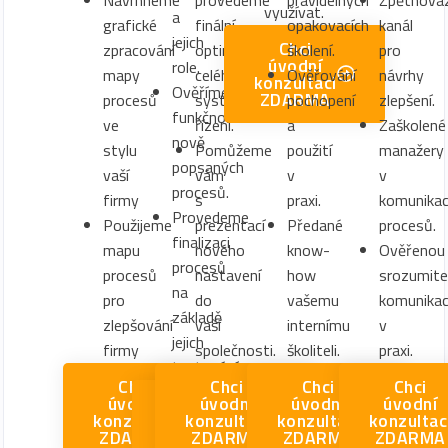
Navrhneme
provedeme
pravidelných
Zpětnova
využívat.
a
grafické
finální
opakovacích
kanál
jejich
Chci
zpracování
optimalizaci
školení.
pro
úvodní
role.
mapy
celého
Ověřování
návrhy
konzultaci
Ověříme
ZDARMA
procesů
systému
pochopení
zlepšení.
funkčnost
ve
řízení.
a
Zaškolené
nově
stylu
Pomůžeme
použití
manažery
popsaných
vaší
vám
v
v
procesů.
firmy
s
praxi.
komunikac
Provedeme
Použijeme
prezentací
Předané
procesů.
finalizaci
mapu
nového
know-
Ověřenou
procesů
procesů
nastavení
how
srozumite
na
pro
do
vašemu
komunika
základě
zlepšování
vaší
internímu
v
jejich
firmy
společnosti.
školiteli.
praxi.
testování.
Chci
Chci
Chci
Chci
úvodní
Chci se
úvodní
úvodní
úvodní
konzultaci
zlepšit v
konzultaci
konzultaci
konzultac
ZDARMA
komunikaci
ZDARMA
ZDARMA
ZDARMA