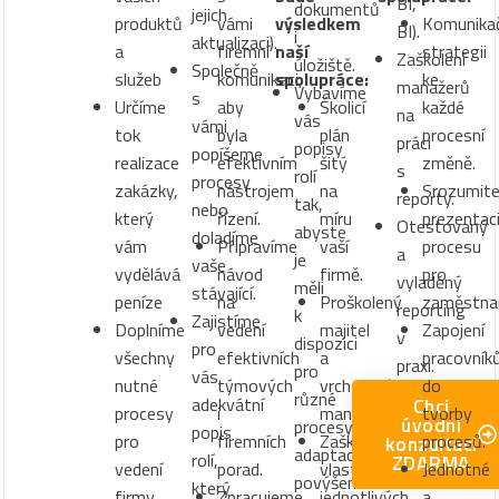
BI,
dokumentů
jejich
produktů
vámi
výsledkem
Komunikač
BI).
i
aktualizaci).
a
firemní
naší
strategii
Zaškolení
úložiště.
Společně
služeb
komunikaci,
spolupráce:
ke
manažerů
Vybavíme
s
Určíme
aby
Školicí
každé
na
vás
vámi
tok
byla
plán
procesní
práci
popisy
popíšeme
realizace
efektivním
šitý
změně.
s
rolí
procesy
zakázky,
nástrojem
na
Srozumite
reporty.
tak,
nebo
který
řízení.
míru
prezentac
Otestovaný
abyste
doladíme
vám
Připravíme
vaší
procesu
a
je
vaše
vydělává
návod
firmě.
pro
vyladěný
měli
stávající.
peníze
na
Proškolený
zaměstna
reporting
k
Zajistíme
Doplníme
vedení
majitel
Zapojení
v
dispozici
pro
všechny
efektivních
a
pracovník
praxi.
pro
vás
nutné
týmových
vrcholový
do
různé
Chci
adekvátní
procesy
i
management.
tvorby
úvodní
procesy(nábor,
popis
pro
firemních
Zaškolení
procesů.
konzultaci
adaptace,
rolí,
ZDARMA
vedení
porad.
vlastníci
Jednotné
povýšení
který
firmy
Zpracujeme
jednotlivých
a