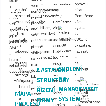
jasný
opravdu
uspořádání
vám
a
dělat.
vaší
pomohou
funkční
Pomůžeme
firmy.
popsat
obraz
vám
Pomůžeme
procesy,
vaší
vybrat
vám
aby
společnosti,
ty
s
vaši
jejích
správné
uspořádáním
lidé
jednotlivých
ukazatele,
činností
přesně
částí
navázat
tak,
věděli,
a
je
aby
co
hranic
na
všichni
mají
jednotlivých
ŠKOLENÍ
NASTAVENÍ
strategii
pracovníci
dělat,
odpovědností.
a
byli
kdy
NA
STRUKTURY
Zmapujeme
procesy
usazeni
a
firemní
a
v
MANAGEMENT
jak.
ŘÍZENÍ
MAPA
týmy
postavit
rolích,
Každý
SYSTÉM
FIRMY
a
reporting
ve
pracovník
PROCESŮ
jejich
tak,
kterých
bude