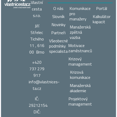
Vlastní
O nás
Komunikace
Portál
cesta
pro
s.r.o.
Slovník
Kalkulátor
manažery
kapacit
Novinky
Jiří
Manažerská
zpětná
Střelec
Partneři
vazba
Tichého
Všeobecné
11 , 616
Motivace
podmínky
zaměstnanců
specialista
00 Brno
Krizový
+420
management
737 279
Krizová
917
komunikace
info@vlastnices­
Manažerská
ta.cz
akademie
IČ:
Projektový
management
29212154
DIČ: