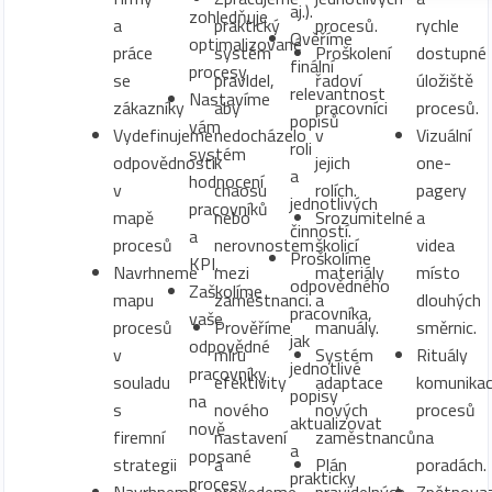
aj.).
zohledňuje
a
praktický
procesů.
rychle
Ověříme
optimalizované
práce
systém
Proškolení
dostupné
finální
procesy.
se
pravidel,
řadoví
úložiště
relevantnost
Nastavíme
zákazníky
aby
pracovníci
procesů.
popisů
vám
Vydefinujeme
nedocházelo
v
Vizuální
roli
systém
odpovědnosti
k
jejich
one-
a
hodnocení
v
chaosu
rolích.
pagery
jednotlivých
pracovníků
mapě
nebo
Srozumitelné
a
činností.
a
procesů
nerovnostem
školicí
videa
Proškolíme
KPI.
Navrhneme
mezi
materiály
místo
odpovědného
Zaškolíme
mapu
zaměstnanci.
a
dlouhých
pracovníka,
vaše
procesů
Prověříme
manuály.
směrnic.
jak
odpovědné
v
míru
Systém
Rituály
jednotlivé
pracovníky
souladu
efektivity
adaptace
komunika
popisy
na
s
nového
nových
procesů
aktualizovat
nově
firemní
nastavení
zaměstnanců.
na
a
popsané
strategii
a
Plán
poradách.
prakticky
procesy