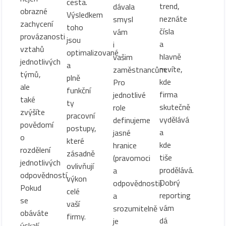
cesta.
trend,
dávala
obrazné
Výsledkem
neznáte
smysl
zachycení
toho
čísla
vám
provázanosti
jsou
a
i
vztahů
optimalizované
hlavně
vašim
jednotlivých
a
nevíte,
zaměstnancům.
týmů,
plně
kde
Pro
ale
funkční
firma
jednotlivé
také
ty
skutečně
role
zvýšíte
pracovní
vydělává
definujeme
povědomí
postupy,
a
jasné
o
které
kde
hranice
rozdělení
zásadně
tiše
(pravomoci
jednotlivých
ovlivňují
prodělává.
a
odpovědností.
výkon
Dobrý
odpovědnosti)
Pokud
celé
reporting
a
se
vaší
vám
srozumitelně
obáváte
firmy.
dá
je
úskalí,