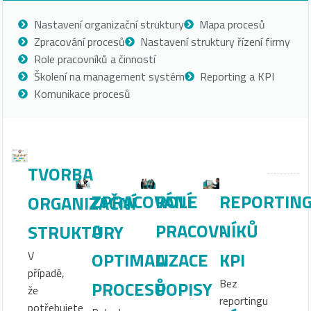
Nastavení organizační struktury
Mapa procesů
Zpracování procesů
Nastavení struktury řízení firmy
Role pracovníků a činností
Školení na management systém
Reporting a KPI
Komunikace procesů
TVORBA
ZPRACOVÁNÍ
ROLE
REPORTIN
ORGANIZAČNÍ
A
PRACOVNÍKŮ
-
STRUKTURY
OPTIMALIZACE
A
KPI
V
případě,
Bez
PROCESŮ
POPISY
že
reportingu
potřebujete