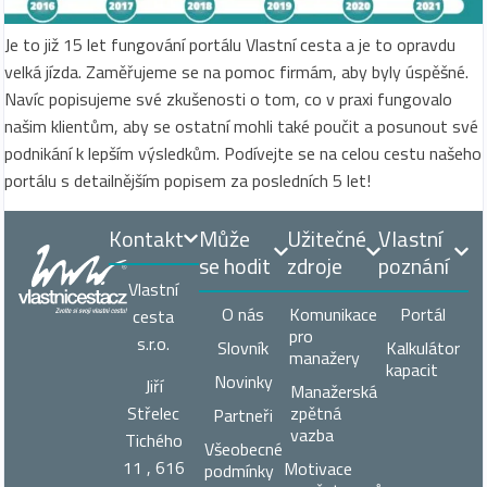
Je to již 15 let fungování portálu Vlastní cesta a je to opravdu
velká jízda. Zaměřujeme se na pomoc firmám, aby byly úspěšné.
Navíc popisujeme své zkušenosti o tom, co v praxi fungovalo
našim klientům, aby se ostatní mohli také poučit a posunout své
podnikání k lepším výsledkům. Podívejte se na celou cestu našeho
portálu s detailnějším popisem za posledních 5 let!
Kontakt
Může
Užitečné
Vlastní
se hodit
zdroje
poznání
Vlastní
O nás
Komunikace
Portál
cesta
pro
s.r.o.
Slovník
Kalkulátor
manažery
kapacit
Novinky
Jiří
Manažerská
zpětná
Střelec
Partneři
vazba
Tichého
Všeobecné
11 , 616
Motivace
podmínky