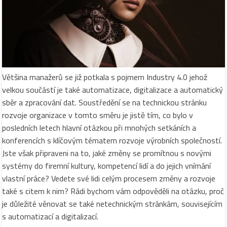
Většina manažerů se již potkala s pojmem Industry 4.0 jehož
velkou součástí je také automatizace, digitalizace a automatický
sběr a zpracování dat. Soustředění se na technickou stránku
rozvoje organizace v tomto směru je jistě tím, co bylo v
posledních letech hlavní otázkou při mnohých setkáních a
konferencích s klíčovým tématem rozvoje výrobních společností.
Jste však připraveni na to, jaké změny se promítnou s novými
systémy do firemní kultury, kompetencí lidí a do jejich vnímání
vlastní práce? Vedete své lidi celým procesem změny a rozvoje
také s citem k nim? Rádi bychom vám odpověděli na otázku, proč
je důležité věnovat se také netechnickým stránkám, souvisejícím
s automatizací a digitalizací.