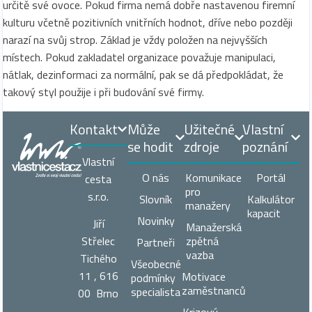
určitě své ovoce. Pokud firma nemá dobře nastavenou firemní
kulturu včetně pozitivních vnitřních hodnot, dříve nebo později
narazí na svůj strop. Základ je vždy položen na nejvyšších
místech. Pokud zakladatel organizace považuje manipulaci,
nátlak, dezinformaci za normální, pak se dá předpokládat, že
takový styl použije i při budování své firmy.
Kontakt
Může
Užitečné
Vlastní
se hodit
zdroje
poznání
Vlastní
O nás
Komunikace
Portál
cesta
pro
s.r.o.
Slovník
Kalkulátor
manažery
kapacit
Novinky
Jiří
Manažerská
zpětná
Střelec
Partneři
vazba
Tichého
Všeobecné
11 , 616
Motivace
podmínky
zaměstnanců
specialista
00 Brno
Krizový