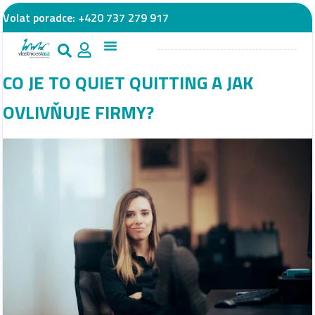
Volat poradce:
+420 737 279 917
CO JE TO QUIET QUITTING A JAK
OVLIVŇUJE FIRMY?