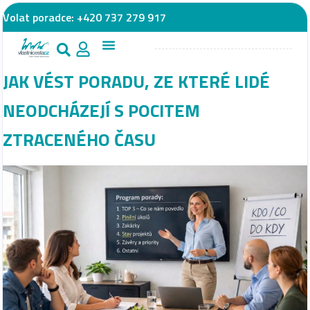
Volat poradce:
+420 737 279 917
JAK VÉST PORADU, ZE KTERÉ LIDÉ
NEODCHÁZEJÍ S POCITEM
ZTRACENÉHO ČASU