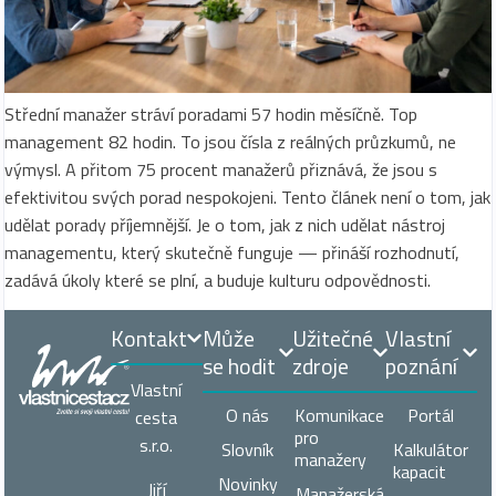
Střední manažer stráví poradami 57 hodin měsíčně. Top
management 82 hodin. To jsou čísla z reálných průzkumů, ne
výmysl. A přitom 75 procent manažerů přiznává, že jsou s
efektivitou svých porad nespokojeni. Tento článek není o tom, jak
udělat porady příjemnější. Je o tom, jak z nich udělat nástroj
managementu, který skutečně funguje — přináší rozhodnutí,
zadává úkoly které se plní, a buduje kulturu odpovědnosti.
Kontakt
Může
Užitečné
Vlastní
se hodit
zdroje
poznání
Vlastní
O nás
Komunikace
Portál
cesta
pro
s.r.o.
Slovník
Kalkulátor
manažery
kapacit
Novinky
Jiří
Manažerská