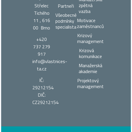
zpětná
Střelec
Partneři
vazba
Tichého
Všeobecné
11 , 616
Motivace
podmínky
zaměstnanců
specialista
00 Brno
Krizový
+420
management
737 279
Krizová
917
komunikace
info@vlastnices­
Manažerská
ta.cz
akademie
IČ:
Projektový
management
29212154
DIČ:
CZ29212154