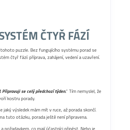
SYSTÉM ČTYŘ FÁZÍ
ů tohoto puzzle. Bez fungujícího systému porad se
m čtyř fází: příprava, zahájení, vedení a uzavření.
 Připravuji se celý předchozí týden.
“ Tím nemyslel, že
oří kostru porady.
e jaký výsledek mám mít v ruce, až porada skončí.
 tuto otázku, porada ještě není připravena.
požadavkem, co mají účastníci přinést. Nebo je