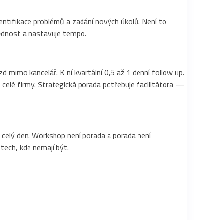
dentifikace problémů a zadání nových úkolů. Není to
vědnost a nastavuje tempo.
 mimo kancelář. K ní kvartální 0,5 až 1 denní follow up.
i celé firmy. Strategická porada potřebuje facilitátora —
ž celý den. Workshop není porada a porada není
tech, kde nemají být.