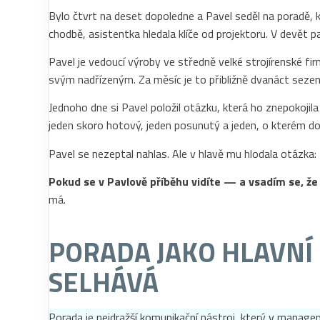
Bylo čtvrt na deset dopoledne a Pavel seděl na poradě, kt
chodbě, asistentka hledala klíče od projektoru. V devět pa
Pavel je vedoucí výroby ve středně velké strojírenské fi
svým nadřízeným. Za měsíc je to přibližně dvanáct sezen
Jednoho dne si Pavel položil otázku, která ho znepokojila
jeden skoro hotový, jeden posunutý a jeden, o kterém dot
Pavel se nezeptal nahlas. Ale v hlavě mu hlodala otázk
Pokud se v Pavlově příběhu vidíte — a vsadím se, že
má.
PORADA JAKO HLAVNÍ
SELHÁVÁ
Porada je nejdražší komunikační nástroj, který v manage