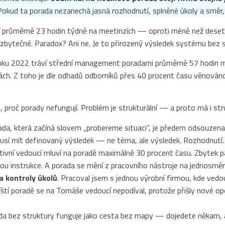
. Pokud ta porada nezanechá jasná rozhodnutí, splněné úkoly a směr, j
í průměrně 23 hodin týdně na meetinzích — oproti méně než deset
 zbytečné. Paradox? Ani ne. Je to přirozený výsledek systému bez
oku 2022 tráví střední management poradami průměrně 57 hodin mě
ch. Z toho je dle odhadů odborníků přes 40 procent času věnován
in, proč porady nefungují. Problém je strukturální — a proto má i stru
da, která začíná slovem „probereme situaci“, je předem odsouzena 
usí mít definovaný výsledek — ne téma, ale výsledek. Rozhodnutí. Zá
ivní vedoucí mluví na poradě maximálně 30 procent času. Zbytek pat
nou instrukce. A porada se mění z pracovního nástroje na jednosmě
a kontroly úkolů
. Pracoval jsem s jednou výrobní firmou, kde ved
íští poradě se na Tomáše vedoucí nepodíval, protože přišly nové oper
a bez struktury funguje jako cesta bez mapy — dojedete někam, a