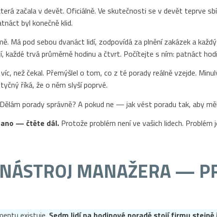
erá začala v devět. Oficiálně. Ve skutečnosti se v devět teprve sbír
tnáct byl konečně klid.
rmě. Má pod sebou dvanáct lidí, zodpovídá za plnění zakázek a každ
í, každé trvá průměrně hodinu a čtvrt. Počítejte s ním: patnáct ho
 víc, než čekal. Přemýšlel o tom, co z té porady reálně vzejde. Min
yčný říká, že o něm slyší poprvé.
a: Dělám porady správně? A pokud ne — jak vést poradu tak, aby mě
 ano — čtěte dál.
Protože problém není ve vašich lidech. Problém 
 NÁSTROJ MANAŽERA — P
mentu existuje.
Sedm lidí na hodinové poradě stojí firmu stejně