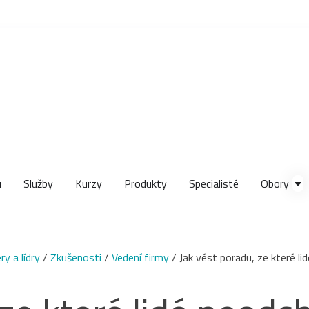
u
Služby
Kurzy
Produkty
Specialisté
Obory
y a lídry
/
Zkušenosti
/
Vedení firmy
/
Jak vést poradu, ze které l