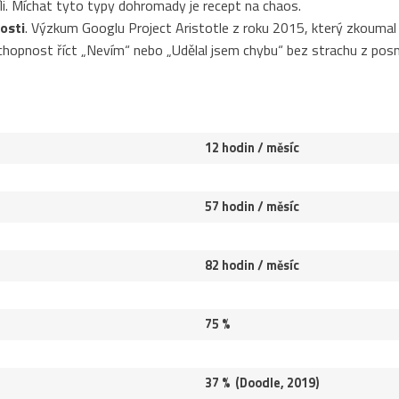
íli. Míchat tyto typy dohromady je recept na chaos.
osti
. Výzkum Googlu Project Aristotle z roku 2015, který zkoumal
hopnost říct „Nevím“ nebo „Udělal jsem chybu“ bez strachu z posm
12 hodin / měsíc
57 hodin / měsíc
82 hodin / měsíc
75 %
37 % (Doodle, 2019)