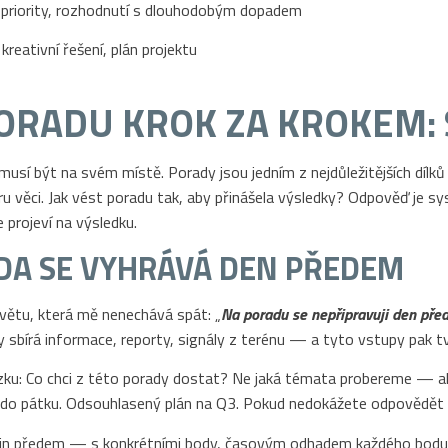
, priority, rozhodnutí s dlouhodobým dopadem
kreativní řešení, plán projektu
PORADU KROK ZA KROKEM: 
usí být na svém místě. Porady jsou jedním z nejdůležitějších dílk
ěci. Jak vést poradu tak, aby přinášela výsledky? Odpověď je systé
 projeví na výsledku.
ADA SE VYHRÁVÁ DEN PŘEDEM
l větu, která mě nenechává spát: „
Na poradu se nepřipravuji den před.
 sbírá informace, reporty, signály z terénu — a tyto vstupy pak tv
zku: Co chci z této porady dostat? Ne jaká témata probereme — al
do pátku. Odsouhlasený plán na Q3. Pokud nedokážete odpovědět na
in předem — s konkrétními body, časovým odhadem každého bodu a 