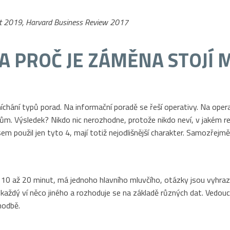
rt 2019, Harvard Business Review 2017
A PROČ JE ZÁMĚNA STOJÍ 
míchání typů porad. Na informační poradě se řeší operativy. Na ope
ům. Výsledek? Nikdo nic nerozhodne, protože nikdo neví, v jakém r
m použil jen tyto 4, mají totiž nejodlišnější charakter. Samozřejm
rvá 10 až 20 minut, má jednoho hlavního mluvčího, otázky jsou vyhr
aždý ví něco jiného a rozhoduje se na základě různých dat. Vedoucí,
hodbě.