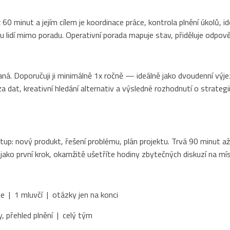
60 minut a jejím cílem je koordinace práce, kontrola plnění úkolů, i
u lidí mimo poradu. Operativní porada mapuje stav, přiděluje odpo
á. Doporučuji ji minimálně 1x ročně — ideálně jako dvoudenní výjezd
 dat, kreativní hledání alternativ a výsledné rozhodnutí o strategi
tup: nový produkt, řešení problému, plán projektu. Trvá 90 minut a
ko první krok, okamžitě ušetříte hodiny zbytečných diskuzí na mís
 | 1 mluvčí | otázky jen na konci
, přehled plnění | celý tým