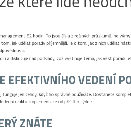
 ze které lidé neodc
management 82 hodin. To jsou čísla z reálných průzkumů, ne výmys
 tom, jak udělat porady příjemnější. Je o tom, jak z nich udělat n
odpovědnosti.
E EFEKTIVNÍHO VEDENÍ P
j funguje jen tehdy, když ho správně používáte. Dostanete kompletn
dodenní realitu. Implementace od příštího týdne.
TERÝ ZNÁTE