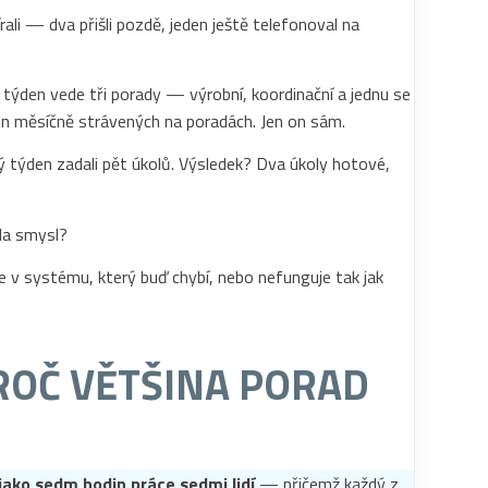
ali — dva přišli pozdě, jeden ještě telefonoval na
ý týden vede tři porady — výrobní, koordinační a jednu se
din měsíčně strávených na poradách. Jen on sám.
ulý týden zadali pět úkolů. Výsledek? Dva úkoly hotové,
la smysl?
je v systému, který buď chybí, nebo nefunguje tak jak
ROČ VĚTŠINA PORAD
 jako sedm hodin práce sedmi lidí
— přičemž každý z