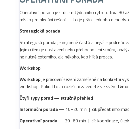
Operativní porada je srdcem týdenního rytmu. Trvá 30 až 
místo pro hledání řešení — to je práce jednoho nebo dvo
Strategická porada
Strategická porada je nejméně častá a nejvíce podceňovan
Jejím cílem je nastavení nebo přehodnocení směru, analýza
ne nutně externího, ale někoho, kdo hlídá proces.
Workshop
Workshop
je pracovní sezení zaměřené na konkrétní výs
workshop. Pokud toto rozlišení zavedete ve svém týmu ja
Čtyři typy porad — stručný přehled
Informační porada
— 10–20 min | cíl: předat informace
Operativní porada
— 30–60 min | cíl: koordinace, úkoly