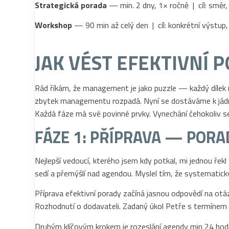
Strategická porada
— min. 2 dny, 1× ročně | cíl: směr
Workshop
— 90 min až celý den | cíl: konkrétní výstup, 
JAK VÉST EFEKTIVNÍ 
Rád říkám, že management je jako puzzle — každý dílek m
zbytek managementu rozpadá. Nyní se dostáváme k jádru v
Každá fáze má své povinné prvky. Vynechání čehokoliv se
FÁZE 1: PŘÍPRAVA — POR
Nejlepší vedoucí, kterého jsem kdy potkal, mi jednou řek
sedí a přemýšlí nad agendou. Myslel tím, že systematicky
Příprava efektivní porady začíná jasnou odpovědí na otá
Rozhodnutí o dodavateli. Zadaný úkol Petře s termínem 
Druhým klíčovým krokem je rozeslání agendy min 24 hod