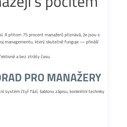
házejí s pocitem
l. A přitom 75 procent manažerů přiznává, že jsou s
ástroj managementu, který skutečně funguje — přináší
ORAD PRO MANAŽERY
í systém čtyř fází, šablonu zápisu, konkrétní techniky