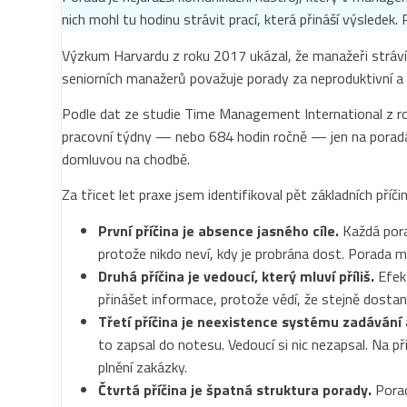
nich mohl tu hodinu strávit prací, která přináší výsledek
Výzkum Harvardu z roku 2017 ukázal, že manažeři stráv
seniorních manažerů považuje porady za neproduktivní a
Podle dat ze studie Time Management International z r
pracovní týdny — nebo 684 hodin ročně — jen na poradá
domluvou na chodbě.
Za třicet let praxe jsem identifikoval pět základních příč
První příčina je absence jasného cíle.
Každá pora
protože nikdo neví, kdy je probrána dost. Porada m
Druhá příčina je vedoucí, který mluví příliš.
Efekt
přinášet informace, protože vědí, že stejně dosta
Třetí příčina je neexistence systému zadávání 
to zapsal do notesu. Vedoucí si nic nezapsal. Na př
plnění zakázky.
Čtvrtá příčina je špatná struktura porady.
Porad