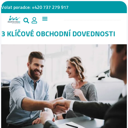
Volat poradce:
+420 737 279 917
3 KLÍČOVÉ OBCHODNÍ DOVEDNOSTI