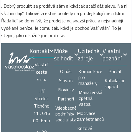
,,Dobrý produkt se prodává sám a kdyžtak stačí dát slevu. Na ni
všichni dají.” Takové zcestné pohledy na prodej kolují mezi lidmi.
Řada lidí se domnívá, že prodej je nejsnazší práce a nejsnadněji
vydělané peníze. Je tomu tak, když je obchod Vaší vášní. To je
stejné, jako u každé jiné profese.
Kontakt
Může
Užitečné
Vlastní
se hodit
zdroje
poznání
Vlastní
O nás
Komunikace
Portál
cesta
pro
s.r.o.
Slovník
Kalkulátor
manažery
kapacit
Novinky
Jiří
Manažerská
zpětná
Střelec
Partneři
vazba
Tichého
Všeobecné
11 , 616
Motivace
podmínky
zaměstnanců
specialista
00 Brno
Krizový