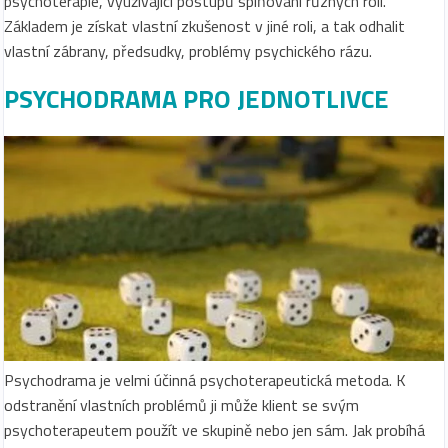
psychoterapie, využívající postupů splňování různých rolí.
Základem je získat vlastní zkušenost v jiné roli, a tak odhalit
vlastní zábrany, předsudky, problémy psychického rázu.
PSYCHODRAMA PRO JEDNOTLIVCE
Psychodrama je velmi účinná psychoterapeutická metoda. K
odstranění vlastních problémů ji může klient se svým
psychoterapeutem použít ve skupině nebo jen sám. Jak probíhá