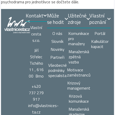
psychodrama pro jednotlivce se dočtete dále.
Kontakt
Může
Užitečné
Vlastní
se hodit
zdroje
poznání
Vlastní
O nás
Komunikace
Portál
cesta
pro
s.r.o.
Slovník
Kalkulátor
manažery
kapacit
Novinky
Jiří
Manažerská
zpětná
Střelec
Partneři
vazba
Tichého
Všeobecné
11 , 616
Motivace
podmínky
zaměstnanců
specialista
00 Brno
Krizový
+420
management
737 279
Krizová
917
komunikace
info@vlastnices­
Manažerská
ta.cz
akademie