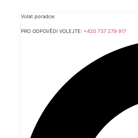
Přejít
Volat poradce:
+420 737 279 917
k
obsahu
PRO ODPOVĚDI VOLEJTE:
+420 737 279 917