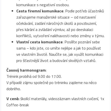
komunikace s negativní osobou.
Cesta firemní komunikace
: Podle potřeb účastníků
zařazujeme manažerské situace – od nastavení
očekávání, zadání náročných úkolů a povzbuzení,
přes kárání a zvládání výmluv, až po deeskalaci
konfliktů, vytvoření naléhavosti nebo změny v týmu.
Vlastní cesta komunikace
: Posílíte poznání sebe
sama – kdo jste, co umíte nejlépe a jak to používat
ve vlastním životě. Naučíte se, jak využít komunikaci
pro šťastnější život a budování skvělých vztahů.
Časový harmonogram
:
Trénink probíhá od 9.00 do 17.00.
V případě zájmu společně po tréninku zajdeme na něco
dobrého.
V ceně:
školící materiály, videozáznam vlastních cvičení, 1x
Coffee-break