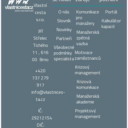
Vlastní
O nás
Komunikace
Portál
cesta
pro
s.r.o.
Slovník
Kalkulátor
manažery
kapacit
Novinky
Jiří
Manažerská
zpětná
Střelec
Partneři
vazba
Tichého
Všeobecné
11 , 616
Motivace
podmínky
zaměstnanců
specialista
00 Brno
Krizový
+420
management
737 279
Krizová
917
komunikace
info@vlastnices­
Manažerská
ta.cz
akademie
IČ:
Projektový
management
29212154
DIČ: