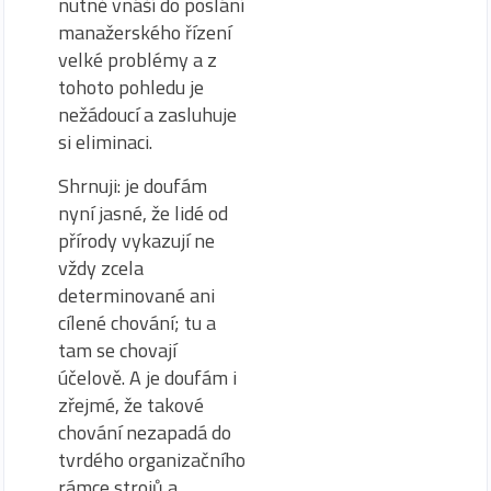
nutně vnáší do poslání
manažerského řízení
velké problémy a z
tohoto pohledu je
nežádoucí a zasluhuje
si eliminaci.
Shrnuji: je doufám
nyní jasné, že lidé od
přírody vykazují ne
vždy zcela
determinované ani
cílené chování; tu a
tam se chovají
účelově. A je doufám i
zřejmé, že takové
chování nezapadá do
tvrdého organizačního
rámce strojů a