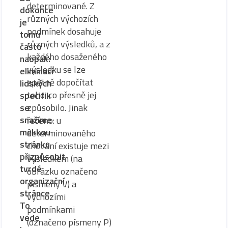
determinované. Z
dokonce
různých výchozích
je
podmínek dosahuje
tomu
různých výsledků, a z
často
každého dosaženého
naopak:
výsledku se lze
eliminací
zpětně dopočítat
lidských
toho, co přesně jej
specifik
způsobilo. Jinak
se
snažíme
řečeno: u
měkkou
determinovaného
stránku
chování existuje mezi
přizpůsobit
výsledkem (na
tvrdé
obrázku označeno
organizační
písmeny V) a
stránce.
výchozími
To
podmínkami
vede
(označeno písmeny P)