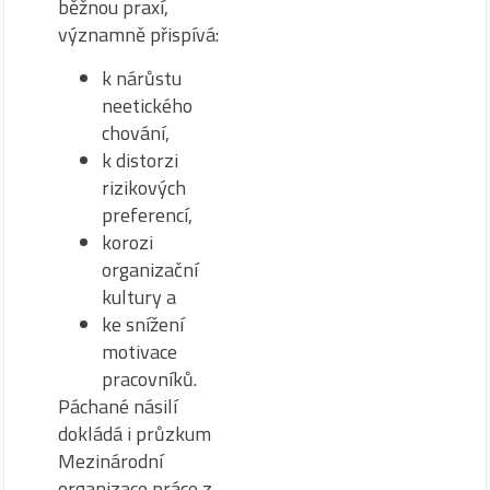
běžnou praxí,
významně přispívá:
k nárůstu
neetického
chování,
k distorzi
rizikových
preferencí,
korozi
organizační
kultury a
ke snížení
motivace
pracovníků.
Páchané násilí
dokládá i průzkum
Mezinárodní
organizace práce z