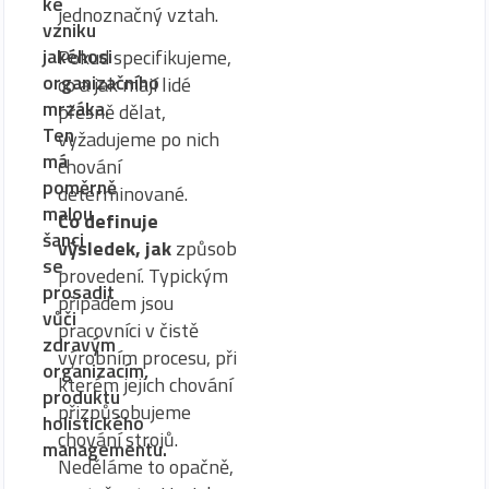
ke
jednoznačný vztah.
vzniku
jakéhosi
Pokud specifikujeme,
organizačního
co a jak mají lidé
mrzáka.
přesně dělat,
Ten
vyžadujeme po nich
má
chování
poměrně
determinované.
malou
Co
definuje
šanci
výsledek,
jak
způsob
se
provedení. Typickým
prosadit
případem jsou
vůči
pracovníci v čistě
zdravým
výrobním procesu, při
organizacím,
kterém jejich chování
produktu
přizpůsobujeme
holistického
chování strojů.
managementu.
Neděláme to opačně,