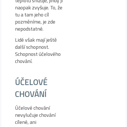
teplotu snižuje, jindy ji
naopak zvyšuje. To, že
tu a tam jeho cíl
pozměníme, je zde
nepodstatné.
Lidé však mají ještě
další schopnost.
Schopnost účelového
chování.
ÚČELOVÉ
CHOVÁNÍ
Účelové chování
nevylučuje chování
cílené, ani