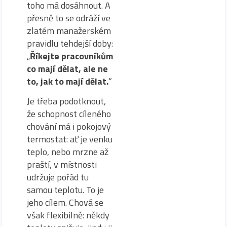
toho má dosáhnout. A
přesně to se odráží ve
zlatém manažerském
pravidlu tehdejší doby:
„
Říkejte pracovníkům
co mají dělat, ale ne
to, jak to mají dělat.
“
Je třeba podotknout,
že schopnost cíleného
chování má i pokojový
termostat: ať je venku
teplo, nebo mrzne až
praští, v místnosti
udržuje pořád tu
samou teplotu. To je
jeho cílem. Chová se
však flexibilně: někdy