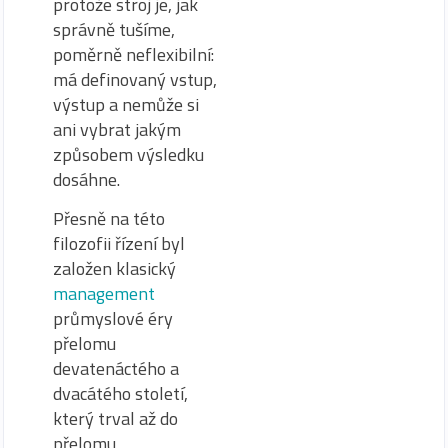
protože stroj je, jak
správně tušíme,
poměrně neflexibilní:
má definovaný vstup,
výstup a nemůže si
ani vybrat jakým
způsobem výsledku
dosáhne.
Přesně na této
filozofii řízení byl
založen klasický
management
průmyslové éry
přelomu
devatenáctého a
dvacátého století,
který trval až do
přelomu