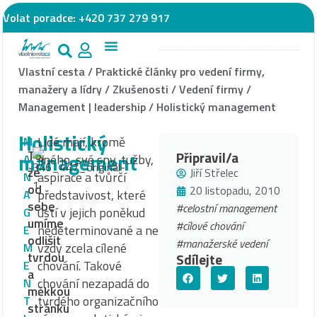
Volat poradce:
+420 737 279 917
Vlastní cesta
/
Praktické články pro vedení firmy,
manažery a lídry
/
Zkušenosti
/
Vedení firmy
/
Management | leadership
/
Holistický management
Holistický
Lidé mají, kromě
M
To,
management
Připravil/a
jiného, své sny, tužby,
A
že
Jiří Střelec
aspirace a tvůrčí
N
od
20 listopadu, 2010
představivost, které
A
sebe
#celostní management
ústí v jejich poněkud
G
umíme
#cílové chování
nedeterminované a ne
E
odlišit
#manažerské vedení
vždy zcela cílené
M
tvrdou
Sdílejte
chování. Takové
E
a
chování nezapadá do
N
měkkou
tvrdého organizačního
T
stránku