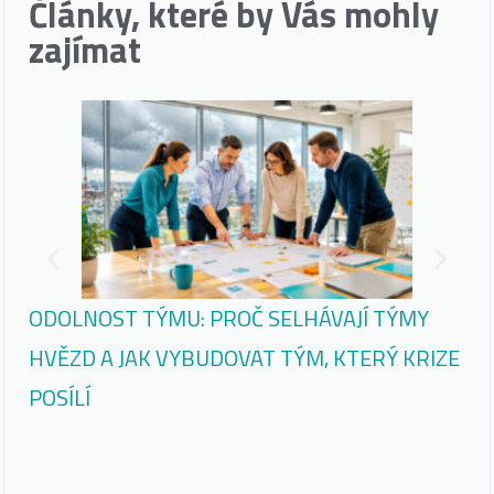
Články, které by Vás mohly
zajímat
ODOLNOST TÝMU: PROČ SELHÁVAJÍ TÝMY
PR
HVĚZD A JAK VYBUDOVAT TÝM, KTERÝ KRIZE
DĚ
POSÍLÍ