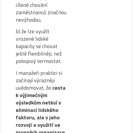
cílené chování
zaměstnanců značnou
nevýhodou,
b) že lze využít
vrozené lidské
kapacity se chovat
ještě flexibilněji, než
pokojový termostat.
I manažeři praktici si
začínají výrazněji
uvědomovat, že
cesta
k výjimečným
výsledkům netkví v
eliminaci lidského
faktoru, ale v jeho
rozvoji a využití ve
prospěch organizace
.