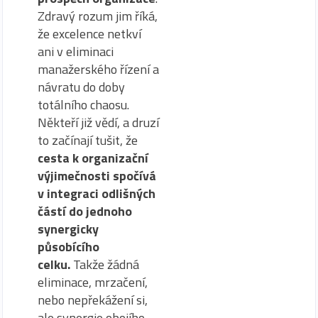
Zdravý rozum jim říká,
že excelence netkví
ani v eliminaci
manažerského řízení a
návratu do doby
totálního chaosu.
Někteří již vědí, a druzí
to začínají tušit, že
cesta k organizační
výjimečnosti spočívá
v integraci odlišných
částí do jednoho
synergicky
působícího
celku.
Takže žádná
eliminace, mrzačení,
nebo nepřekážení si,
ale synergie obojího.