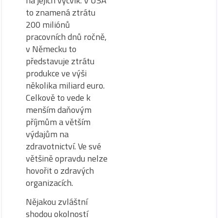
na jejich výcvik. V USA
to znamená ztrátu
200 miliónů
pracovních dnů ročně,
v Německu to
představuje ztrátu
produkce ve výši
několika miliard euro.
Celkově to vede k
menším daňovým
příjmům a větším
výdajům na
zdravotnictví. Ve své
většině opravdu nelze
hovořit o zdravých
organizacích.
Nějakou zvláštní
shodou okolností