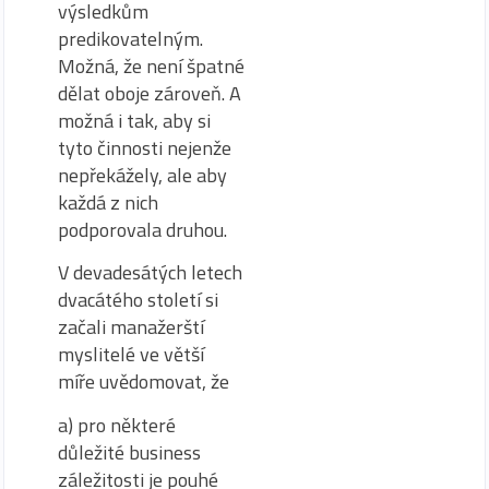
výsledkům
predikovatelným.
Možná, že není špatné
dělat oboje zároveň. A
možná i tak, aby si
tyto činnosti nejenže
nepřekážely, ale aby
každá z nich
podporovala druhou.
V devadesátých letech
dvacátého století si
začali manažerští
myslitelé ve větší
míře uvědomovat, že
a) pro některé
důležité business
záležitosti je pouhé