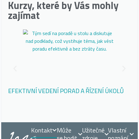
Kurzy, které by Vás mohly
zajímat
EFEKTIVNÍ VEDENÍ PORAD A ŘÍZENÍ ÚKOLŮ
AI
VY
Kontakt
Může
Užitečné
Vlastní
se hodit
zdroje
poznání