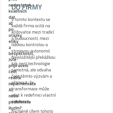
DO FIRMY
nedostatek
kvalitních
dat
V tomto kontextu se
až
každá firma ocitá na
po
křižovatce mezi tradicí
otázky
a budoucností, mezi
etiky
lidskou kontrolou a
a
strojovou autonomií.
bezpečnosti.
Nejsložitější překážkou
Jste
tak není technologie
připraveni
samotná, ale odvaha
čelit
čelit těmto výzvám a
realitě
přijmout, že
implementace
transformace může
AI,
vést k redefinici vlastní
nebo
existence.
podlehnete
iluzím?
Nicméně cílem tohoto