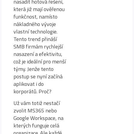
nasadit hotová řešení,
která již mají ověřenou
funkčnost, namísto
nákladného vývoje
vlastní technologie.
Tento trend přináší
SMB firmám rychlejší
nasazení a efektivitu,
což je ideální pro menší
týmy. Jenže tento
postup se nyní začíná
aplikovat i do
korporátů. Proč?
Už vám totiž nestačí
zvolit MS365 nebo
Google Workspace, na
kterých funguje celá
organizace. Ale každé