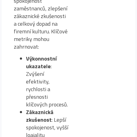
spokojenost
zaměstnanců, zlepšení
zákaznické zkušenosti
a celkový dopad na
firemní kulturu. Klíčové
metriky mohou
zahrnovat:
Výkonnostní
ukazatele
:
Zvýšení
efektivity,
rychlosti a
přesnosti
klíčových procesů.
Zákaznická
zkušenost
: Lepší
spokojenost, vyšší
loajalitu