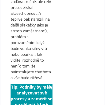
zadávat ručně, ale celý
proces získal
akceschopnost. A
teprve pak narazili na
další překážky jako je
strach zaměstnanců,
problém s
porozuměním když
bude venku silný vítr
nebo bouřka… Jak
vidíte, rozhodně to
není o tom, že
nainstalujete chatbota
a vše bude růžové.
Tip: Podniky by měly
analyzovat své
procesy a zaměřit se
na oblasti, které