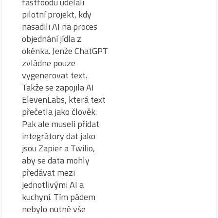
fastfoodu udělali
pilotní projekt, kdy
nasadili AI na proces
objednání jídla z
okénka. Jenže ChatGPT
zvládne pouze
vygenerovat text.
Takže se zapojila AI
ElevenLabs, která text
přečetla jako člověk.
Pak ale museli přidat
integrátory dat jako
jsou Zapier a Twilio,
aby se data mohly
předávat mezi
jednotlivými AI a
kuchyní. Tím pádem
nebylo nutné vše