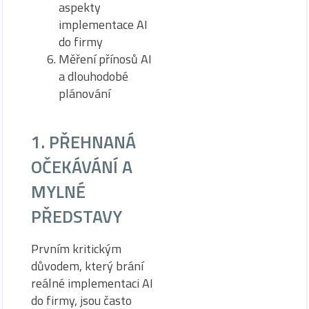
aspekty
implementace AI
do firmy
Měření přínosů AI
a dlouhodobé
plánování
1. PŘEHNANÁ
OČEKÁVÁNÍ A
MYLNÉ
PŘEDSTAVY
Prvním kritickým
důvodem, který brání
reálné implementaci AI
do firmy, jsou často