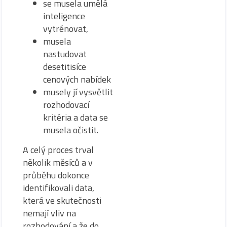
se musela umělá
inteligence
vytrénovat,
musela
nastudovat
desetitisíce
cenových nabídek
musely jí vysvětlit
rozhodovací
kritéria a data se
musela očistit.
A celý proces trval
několik měsíců a v
průběhu dokonce
identifikovali data,
která ve skutečnosti
nemají vliv na
rozhodování a že do