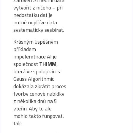
Zároveň AI neumí data
vytvořit z ničeho – při
nedostatku dat je
nutné nejdříve data
systematicky sesbírat.
Krásným úspěšným
příkladem
impelemtnace AI je
společnost
THIMM
,
která ve spolupráci s
Gauss Algorithmic
dokázala zkrátit proces
tvorby cenové nabídky
z několika dnů na 5
vteřin. Aby to ale
mohlo takto fungovat,
tak: