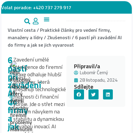
Volat poradce:
+420 737 279 917
Vlastní cesta
/
Praktické články pro vedení firmy,
manažery a lídry
/
Zkušenosti
/
6 pastí při zavádění AI
do firmy a jak se jich vyvarovat
6
Zavedení umělé
Z
AI
pastí
Připravil/a
inteligence do firemní
K
není
Lubomír Černý
při
praxe odhaluje hlubší
U
kouzelný
28 listopadu, 2024
problémy, která
Š
zavádění
Sdílejte
nástroj,
přesahují technologické
E
AI
který
možnosti či finanční
N
do
vyřeší
zdroje. Jde o střet mezi
O
firmy
všechny
lidským návykem na
S
firemní
a
stabilitu a dynamickou
T
problémy
jak
povahou inovací. AI
I
mávnutím