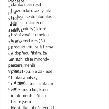
Přečtěte
článku není řešit
si,
filozofické otázky, ale
proč
podívat se do hloubky,
většina
jaké jsou skutečné
firem
„pain pointy“, které
selhává,
brání zavést umělou
a
inteligenci a zvýšit
zjistěte,
produktivitu celé firmy.
jak
A dopředu říkám, že
se
strach lidí je mnohdy
těmto
tou nejmenší
pastem
vyhnout
překážkou. Na základě
a
hlubší analýzy,
skutečně
několika studií a hlavně
uspět.
zkušeností lidí, kteří
implementují AI do
firem jsem
identifikoval následující