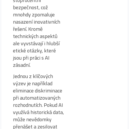
stoprocentní
bezpečnost, což
mnohdy zpomaluje
nasazení inovativních
řešení. Kromě
technických aspektů
ale vyvstávají i hlubší
etické otázky, které
jsou při práci s AI
zásadní.
Jednou z klíčových
výzev je například
eliminace diskriminace
při automatizovaných
rozhodnutích. Pokud AI
využívá historická data,
může nevědomky
přenášet a zesilovat