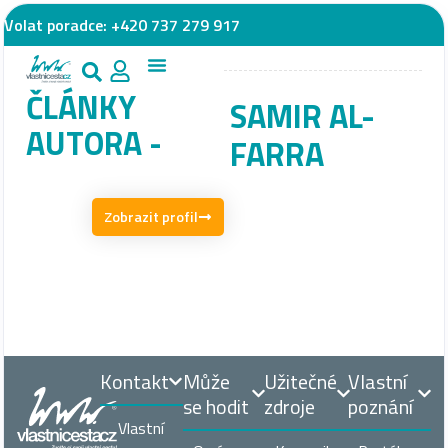
Volat poradce:
+420 737 279 917
ČLÁNKY
SAMIR AL-
AUTORA -
FARRA
Zobrazit profil
Kontakt
Může
Užitečné
Vlastní
se hodit
zdroje
poznání
Vlastní