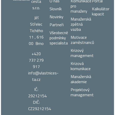
O nás
Komunikace
Portál
cesta
pro
s.r.o.
Slovník
Kalkulátor
manažery
kapacit
Novinky
Jiří
Manažerská
zpětná
Střelec
Partneři
vazba
Tichého
Všeobecné
11 , 616
Motivace
podmínky
zaměstnanců
specialista
00 Brno
Krizový
+420
management
737 279
Krizová
917
komunikace
info@vlastnices­
Manažerská
ta.cz
akademie
IČ:
Projektový
management
29212154
DIČ:
CZ29212154