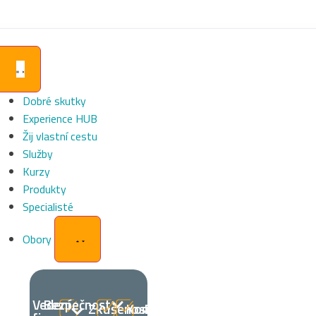
Dobré skutky
Experience HUB
Žij vlastní cestu
Služby
Kurzy
Produkty
Specialisté
Obory
Vedení
Bezpečnost
Zkušenosti
Komunikace
Rozvoj