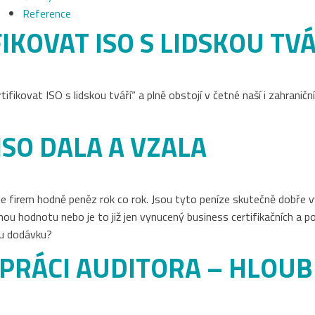
Reference
IKOVAT ISO S LIDSKOU TV
ifikovat ISO s lidskou tváří“ a plně obstojí v četné naší i zahraničn
ISO DALA A VZALA
ele firem hodně peněz rok co rok. Jsou tyto peníze skutečně dobře 
danou hodnotu nebo je to již jen vynucený business certifikačních a
ou dodávku?
 PRÁCI AUDITORA – HLOUB