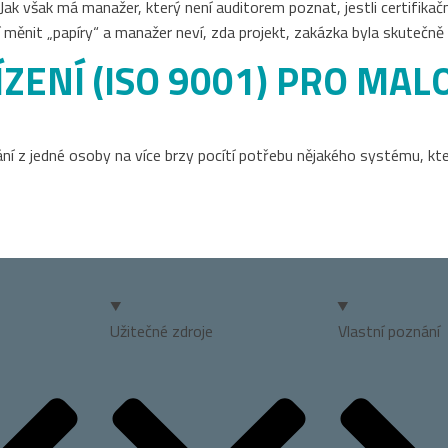
Jak však má manažer, který není auditorem poznat, jestli certifikačn
měnit „papíry“ a manažer neví, zda projekt, zakázka byla skutečně 
ZENÍ (ISO 9001) PRO MAL
ání z jedné osoby na více brzy pocítí potřebu nějakého systému, kter
Užitečné zdroje
Vlastní poznání