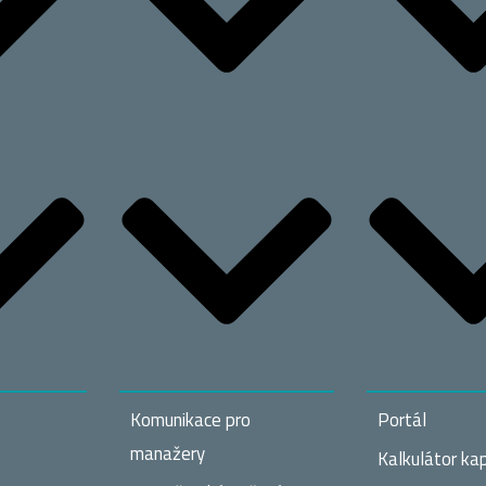
Komunikace pro
Portál
manažery
Kalkulátor kap