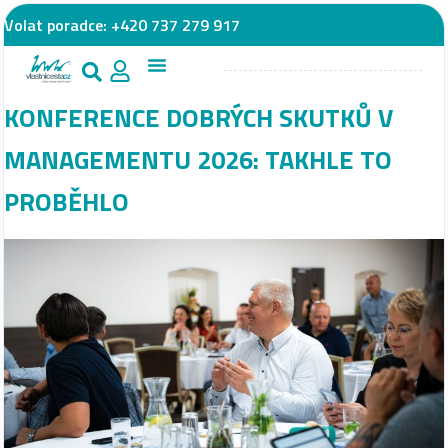
Volat poradce:
+420 737 279 917
KONFERENCE DOBRÝCH SKUTKŮ V
MANAGEMENTU 2026: TAKHLE TO
PROBĚHLO