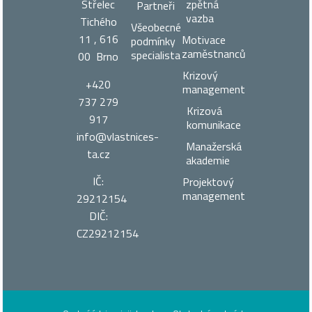
zpětná
Střelec
Partneři
vazba
Tichého
Všeobecné
11 , 616
Motivace
podmínky
zaměstnanců
specialista
00 Brno
Krizový
+420
management
737 279
Krizová
917
komunikace
info@vlastnices­
Manažerská
ta.cz
akademie
IČ:
Projektový
management
29212154
DIČ:
CZ29212154