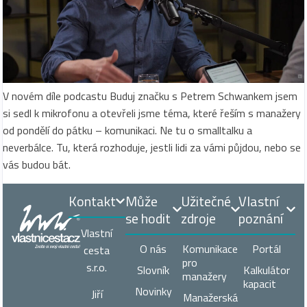
V novém díle podcastu Buduj značku s Petrem Schwankem jsem
si sedl k mikrofonu a otevřeli jsme téma, které řeším s manažery
od pondělí do pátku – komunikaci. Ne tu o smalltalku a
neverbálce. Tu, která rozhoduje, jestli lidi za vámi půjdou, nebo se
vás budou bát.
Kontakt
Může
Užitečné
Vlastní
se hodit
zdroje
poznání
Vlastní
O nás
Komunikace
Portál
cesta
pro
s.r.o.
Slovník
Kalkulátor
manažery
kapacit
Novinky
Jiří
Manažerská