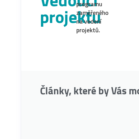
programu
projektu
zaměřeného
na vedení
projektů.
Články, které by Vás m