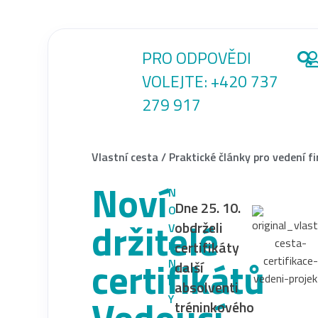
PRO ODPOVĚDI
VOLEJTE:
+420 737
279 917
Vlastní cesta
/
Praktické články pro vedení f
Noví
N
Dne 25. 10.
O
držitelé
obdrželi
V
certifikáty
I
certifikátů
N
další
K
absolventi
Vedoucí
Y
tréninkového