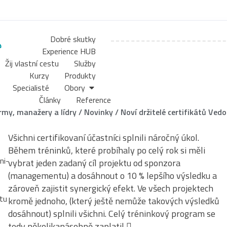
Dobré skutky
Experience HUB
Žij vlastní cestu
Služby
Kurzy
Produkty
Specialisté
Obory
Články
Reference
irmy, manažery a lídry
/
Novinky
/
Noví držitelé certifikátů Vedo
Všichni certifikovaní účastníci splnili náročný úkol.
Během tréninků, které probíhaly po celý rok si měli
vybrat jeden zadaný cíl projektu od sponzora
(managementu) a dosáhnout o 10 % lepšího výsledku a
zároveň zajistit synergický efekt. Ve všech projektech
kromě jednoho, (který ještě nemůže takových výsledků
dosáhnout) splnili všichni. Celý tréninkový program se
tedy několikanásobně zaplatil 