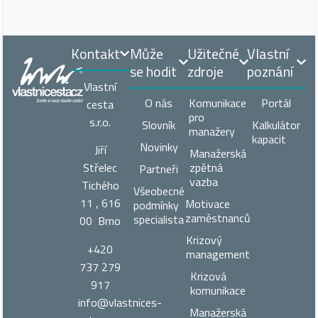
Kontakt
Může
Užitečné
Vlastní
se hodit
zdroje
poznání
Vlastní
O nás
Komunikace
Portál
cesta
pro
s.r.o.
Slovník
Kalkulátor
manažery
kapacit
Novinky
Jiří
Manažerská
zpětná
Střelec
Partneři
vazba
Tichého
Všeobecné
11 , 616
Motivace
podmínky
zaměstnanců
specialista
00 Brno
Krizový
+420
management
737 279
Krizová
917
komunikace
info@vlastnices­
Manažerská