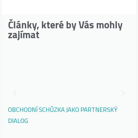
Články, které by Vás mohly
zajímat
OBCHODNÍ SCHŮZKA JAKO PARTNERSKÝ
JI
DIALOG
KO