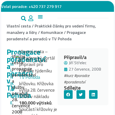
Volat poradce:
+420 737 279 917
Vlastní cesta
/
Praktické články pro vedení firmy,
manažery a lídry
/
Komunikace
/
Propagace
poradenství a poradců v TV Pohoda
Propagace
Vlastní cesta –
K
Vlastní
poradenství
Připravil/a
poradenský portál
O
cesta
Jiří Střelec
a
připravil pro
M
propaguje
27 července, 2008
čtenáře týdeníku
U
poradců
poradenství
#kurz
#poradce
TV Pohoda
N
v
a
#poradenství
křížovku. Křížovka
IK
TV
služby
Sdílejte
vyšla 28. července
A
Pohoda
poradců.
2008 v nákladu
C
28.
180.000 výtisků
.
E
července
Součástí křížovky je
2008