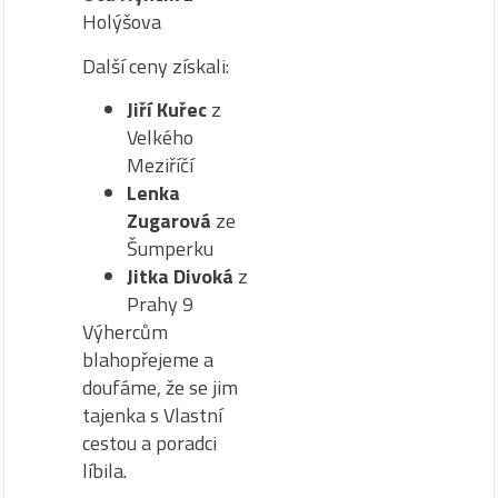
Holýšova
Další ceny získali:
Jiří Kuřec
z
Velkého
Meziříčí
Lenka
Zugarová
ze
Šumperku
Jitka Divoká
z
Prahy 9
Výhercům
blahopřejeme a
doufáme, že se jim
tajenka s Vlastní
cestou a poradci
líbila.