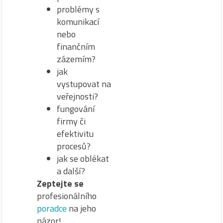
problémy s
komunikací
nebo
finančním
zázemím?
jak
vystupovat na
veřejnosti?
fungování
firmy či
efektivitu
procesů?
jak se oblékat
a další?
Zeptejte se
profesionálního
poradce
na jeho
názor!