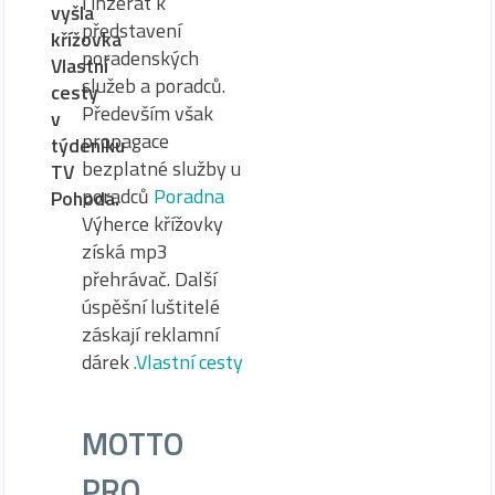
i inzerát k
vyšla
představení
křížovka
poradenských
Vlastní
služeb a poradců.
cesty
Především však
v
propagace
týdeníku
bezplatné služby u
TV
poradců
Poradna
Pohoda.
Výherce křížovky
získá mp3
přehrávač. Další
úspěšní luštitelé
záskají reklamní
dárek
.Vlastní cesty
MOTTO
PRO