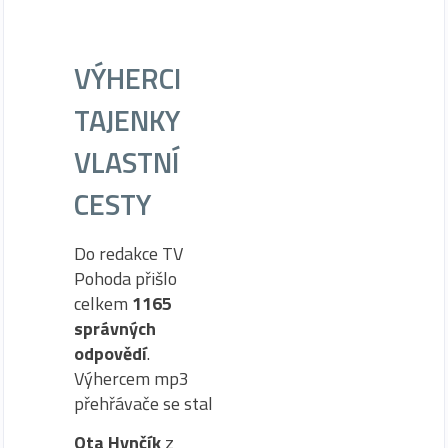
VÝHERCI
TAJENKY
VLASTNÍ
CESTY
Do redakce TV
Pohoda přišlo
celkem
1165
správných
odpovědí
.
Výhercem mp3
přehřávače se stal
Ota Hynčík
z