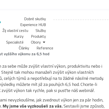
Dobré skutky
Experience HUB
Žij vlastní cestu
Služby
Kurzy
Produkty
Specialisté
Obory
Články
Reference
t vyššího výkonu za 6,5 hod
 za sebe může zvýšit vlastní výkon, produktivitu nebo i
u. Stejně tak mohou manažeři zvýšit výkon vlastních
ů, celých týmů a nepotřebují na to žádné násilné metody.
výsledky můžete mít již za pouhých 6,5 hod. Chcete-li
 zvýšit výkon tak rychle, pak si pusťte náš webinář.
sami nevyzkoušíme, jak zvednout výkon jen za pár hodin,
e.
My jsme vše vyzkoušeli za vás.
Sestavili jsme způsob,