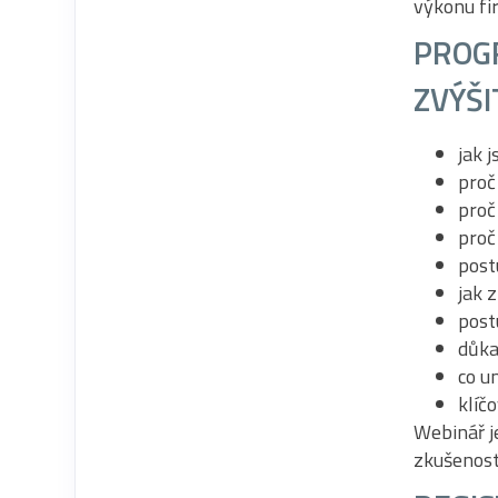
výkonu fi
PROG
ZVÝŠI
jak 
proč
proč
proč
post
jak 
post
důka
co u
klíč
Webinář j
zkušenost