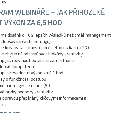
rmy.
RAM WEBINÁŘE – JAK PŘIROZENĚ
T VÝKON ZA 6,5 HOD
jsme dosáhli o 10% lepších výsledků než chtěl management
 zlepšování často nefunguje
 je kreativita zaměstnanců velmi nízká (cca 2%)
 je zbytečné odstraňovat blokády kreativity
up jak rozvinout potenciál zaměstnance
zlepšit kompetence
up jak zvednout výkon za 6,5 hod
zy o funkčnosti postupu
mělá inteligence neumí (AI)
ové prvky podpory kreativity
e opravdu přeplněný klíčovými informacemi a
mi.