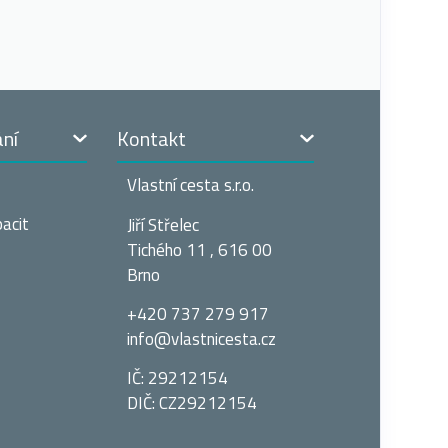
ání
Kontakt
Vlastní cesta s.r.o.
acit
Jiří Střelec
Tichého 11 , 616 00
Brno
+420 737 279 917
info@vlastnices­ta.cz
IČ: 29212154
DIČ: CZ29212154