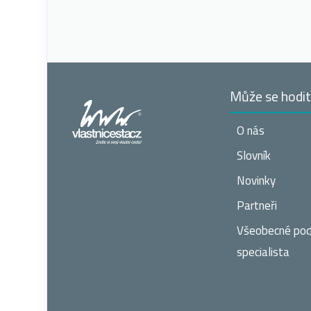
Může se hodi
O nás
Slovník
Novinky
Partneři
Všeobecné po
specialista