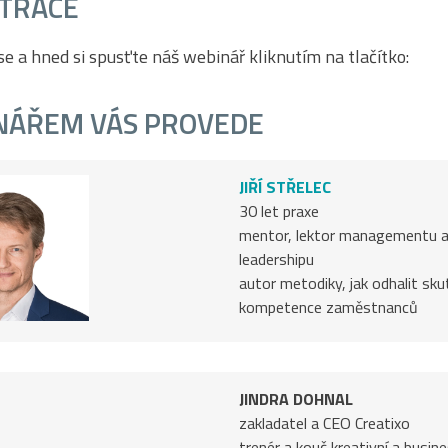
STRACE
se a hned si spusťte náš webinář kliknutím na tlačítko:
NÁŘEM VÁS PROVEDE
JIŘÍ STŘELEC
30 let praxe
mentor, lektor managementu 
leadershipu
autor metodiky, jak odhalit sk
kompetence zaměstnanců
JINDRA DOHNAL
zakladatel a CEO Creatixo
trenér a kouč kreativní a busin