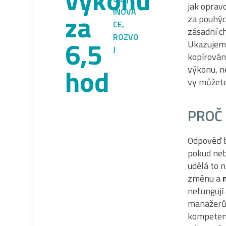
jak oprav
INOVA
za
za pouhýc
CE
,
zásadní c
ROZVO
6,5
Ukazujeme
J
kopírován
hod
výkonu, ne
vy můžete
PROČ 
Odpověď b
pokud neb
udělá to 
změnu a
nefungují
manažerů 
kompetenc