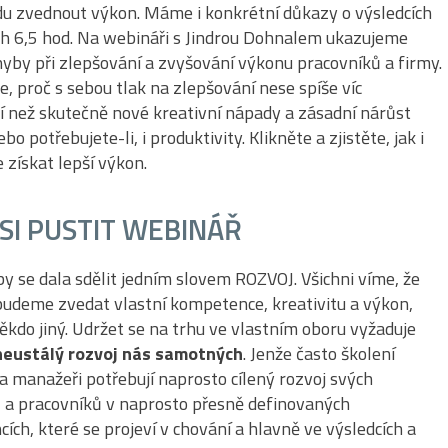
du zvednout výkon. Máme i konkrétní důkazy o výsledcích
h 6,5 hod. Na webináři s Jindrou Dohnalem ukazujeme
hyby při zlepšování a zvyšování výkonu pracovníků a firmy.
, proč s sebou tlak na zlepšování nese spíše víc
í než skutečně nové kreativní nápady a zásadní nárůst
bo potřebujete-li, i produktivity. Klikněte a zjistěte, jak i
 získat lepší výkon.
SI PUSTIT WEBINÁŘ
y se dala sdělit jedním slovem ROZVOJ. Všichni víme, že
udeme zvedat vlastní kompetence, kreativitu a výkon,
někdo jiný. Udržet se na trhu ve vlastním oboru vyžaduje
neustálý rozvoj nás samotných
. Jenže často školení
 a manažeři potřebují naprosto cílený rozvoj svých
a pracovníků v naprosto přesně definovaných
ích, které se projeví v chování a hlavně ve výsledcích a