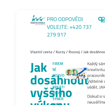
PRO ODPOVĚDI
VOLEJTE:
+420 737
279 917
Vlastní cesta
/
Kurzy
/
Rozvoj
/
Jak dosáhnou
Jak
Každý sám
FIREM
kreativit
NÍ
dosáhnout
pracovník
ROZVO
Viditelné 
J
,
vyššího
vědět, JAK
KREATI
VITA |
Dokud si 
výkonu
SYNER
neuvěřím
GIE |